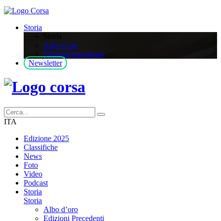
Storia
Storia
Albo d’oro
Edizioni precedenti
Newsletter
ITA
Edizione 2025
Classifiche
News
Foto
Video
Podcast
Storia
Storia
Albo d’oro
Edizioni Precedenti