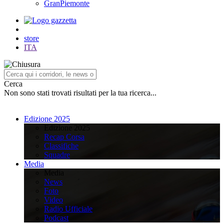
GranPiemonte
store
ITA
Cerca
Non sono stati trovati risultati per la tua ricerca...
Edizione 2025
Edizione 2025
Recap Corsa
Classifiche
Squadre
Media
Media
News
Foto
Video
Radio Ufficiale
Podcast