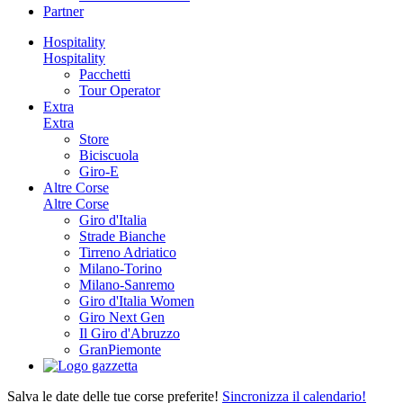
Partner
Hospitality
Hospitality
Pacchetti
Tour Operator
Extra
Extra
Store
Biciscuola
Giro-E
Altre Corse
Altre Corse
Giro d'Italia
Strade Bianche
Tirreno Adriatico
Milano-Torino
Milano-Sanremo
Giro d'Italia Women
Giro Next Gen
Il Giro d'Abruzzo
GranPiemonte
Salva le date delle tue corse preferite!
Sincronizza il calendario!