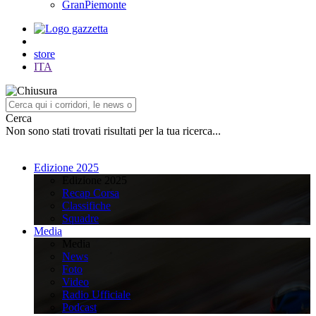
GranPiemonte
store
ITA
Cerca
Non sono stati trovati risultati per la tua ricerca...
Edizione 2025
Edizione 2025
Recap Corsa
Classifiche
Squadre
Media
Media
News
Foto
Video
Radio Ufficiale
Podcast