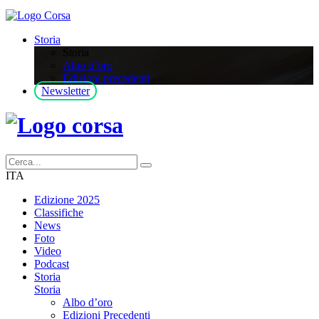
Storia
Storia
Albo d’oro
Edizioni precedenti
Newsletter
ITA
Edizione 2025
Classifiche
News
Foto
Video
Podcast
Storia
Storia
Albo d’oro
Edizioni Precedenti