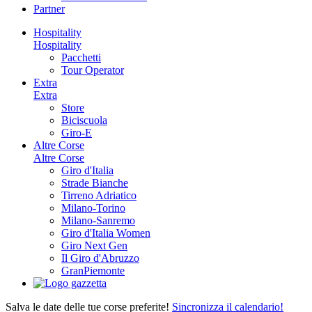
Partner
Hospitality
Hospitality
Pacchetti
Tour Operator
Extra
Extra
Store
Biciscuola
Giro-E
Altre Corse
Altre Corse
Giro d'Italia
Strade Bianche
Tirreno Adriatico
Milano-Torino
Milano-Sanremo
Giro d'Italia Women
Giro Next Gen
Il Giro d'Abruzzo
GranPiemonte
Salva le date delle tue corse preferite!
Sincronizza il calendario!