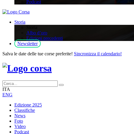
Podcast
Storia
Storia
Albo d’oro
Edizioni precedenti
Newsletter
Salva le date delle tue corse preferite!
Sincronizza il calendario!
ITA
ENG
Edizione 2025
Classifiche
News
Foto
Video
Podcast