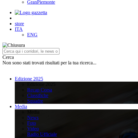
GranPiemonte
store
ITA
ENG
Cerca
Non sono stati trovati risultati per la tua ricerca...
Edizione 2025
Edizione 2025
Recap Corsa
Classifiche
Squadre
Media
Media
News
Foto
Video
Radio Ufficiale