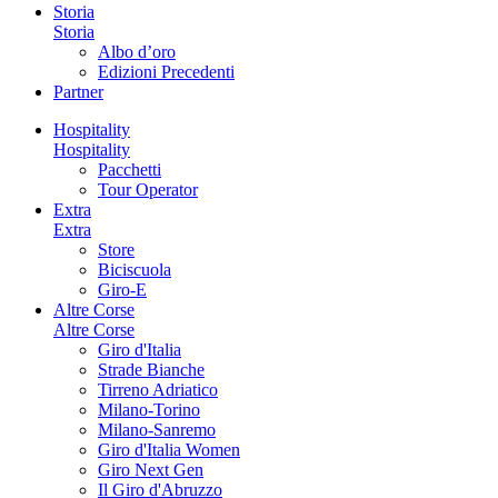
Storia
Storia
Albo d’oro
Edizioni Precedenti
Partner
Hospitality
Hospitality
Pacchetti
Tour Operator
Extra
Extra
Store
Biciscuola
Giro-E
Altre Corse
Altre Corse
Giro d'Italia
Strade Bianche
Tirreno Adriatico
Milano-Torino
Milano-Sanremo
Giro d'Italia Women
Giro Next Gen
Il Giro d'Abruzzo