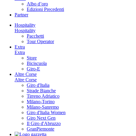
Albo d’oro
Edizioni Precedenti
Partner
Hospitality
Hospitality
Pacchetti
Tour Operator
Extra
Extra
Store
Biciscuola
Giro-E
Altre Corse
Altre Corse
Giro d'Italia
Strade Bianche
Tirreno Adriatico
Milano-Torino
Milano-Sanremo
Giro d'Italia Women
Giro Next Gen
Il Giro d'Abruzzo
GranPiemonte