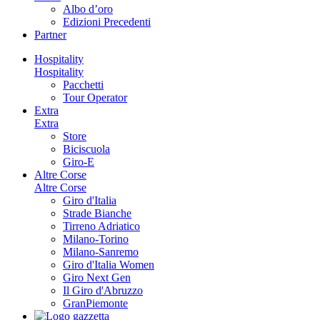
Albo d’oro
Edizioni Precedenti
Partner
Hospitality
Hospitality
Pacchetti
Tour Operator
Extra
Extra
Store
Biciscuola
Giro-E
Altre Corse
Altre Corse
Giro d'Italia
Strade Bianche
Tirreno Adriatico
Milano-Torino
Milano-Sanremo
Giro d'Italia Women
Giro Next Gen
Il Giro d'Abruzzo
GranPiemonte