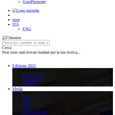
GranPiemonte
store
ITA
ENG
Cerca
Non sono stati trovati risultati per la tua ricerca...
Edizione 2025
Edizione 2025
Recap Corsa
Classifiche
Squadre
Media
Media
News
Foto
Video
Radio Ufficiale