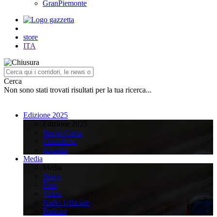
GranPiemonte
store
ITA
Cerca
Non sono stati trovati risultati per la tua ricerca...
Edizione 2025
Edizione 2025
Recap Corsa
Classifiche
Squadre
Media
Media
News
Foto
Video
Radio Ufficiale
Podcast