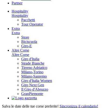
Partner
Hospitality
Hospitality
Pacchetti
Tour Operator
Extra
Extra
Store
Biciscuola
Giro-E
Altre Corse
Altre Corse
Giro d'Italia
Strade Bianche
Tirreno Adriatico
Milano-Torino
Milano-Sanremo
Giro d'Italia Women
Giro Next Gen
Il Giro d'Abruzzo
GranPiemonte
Salva le date delle tue corse preferite!
Sincronizza il calendario!