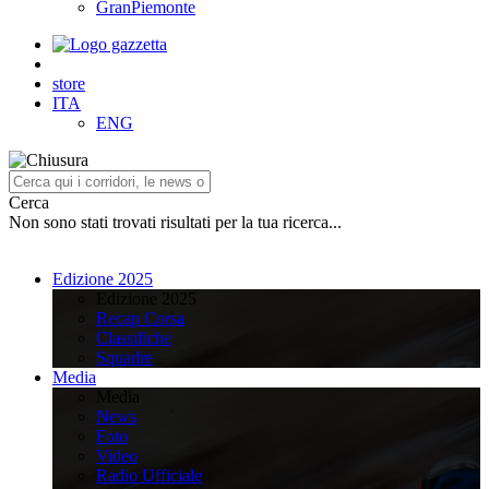
GranPiemonte
store
ITA
ENG
Cerca
Non sono stati trovati risultati per la tua ricerca...
Edizione 2025
Edizione 2025
Recap Corsa
Classifiche
Squadre
Media
Media
News
Foto
Video
Radio Ufficiale