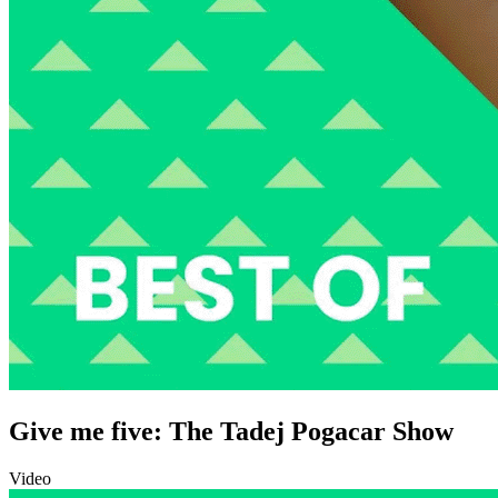
Give me five: The Tadej Pogacar Show
Video