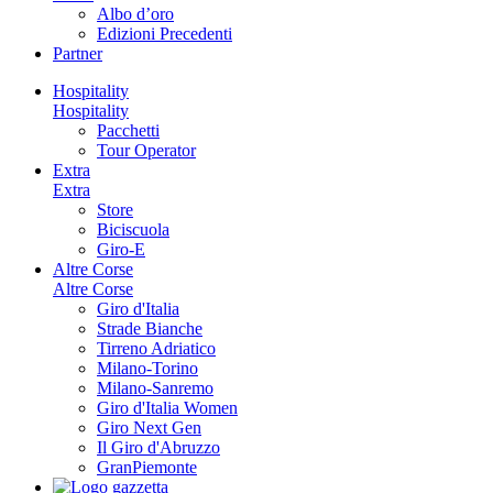
Albo d’oro
Edizioni Precedenti
Partner
Hospitality
Hospitality
Pacchetti
Tour Operator
Extra
Extra
Store
Biciscuola
Giro-E
Altre Corse
Altre Corse
Giro d'Italia
Strade Bianche
Tirreno Adriatico
Milano-Torino
Milano-Sanremo
Giro d'Italia Women
Giro Next Gen
Il Giro d'Abruzzo
GranPiemonte