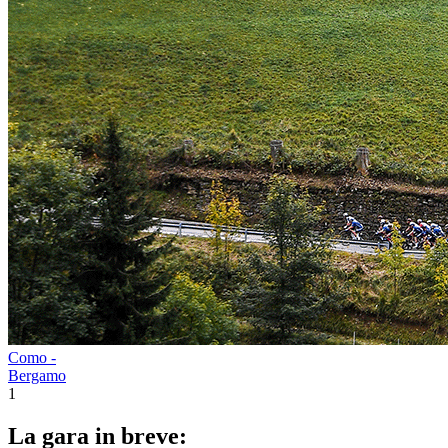
Como -
Bergamo
1
La gara in breve: