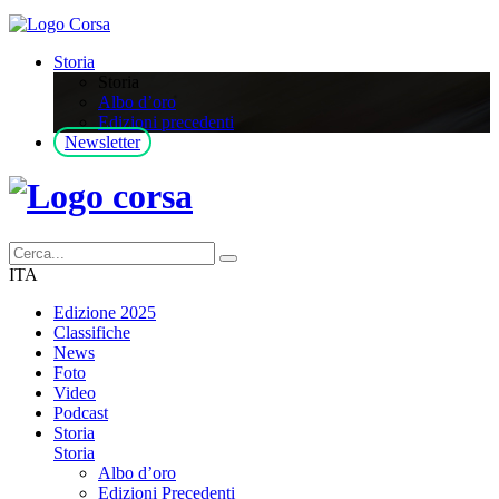
Storia
Storia
Albo d’oro
Edizioni precedenti
Newsletter
ITA
Edizione 2025
Classifiche
News
Foto
Video
Podcast
Storia
Storia
Albo d’oro
Edizioni Precedenti