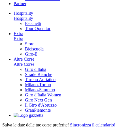
Partner
Hospitality
Hospitality
Pacchetti
Tour Operator
Extra
Extra
Store
Biciscuola
Giro-E
Altre Corse
Altre Corse
Giro d'Italia
Strade Bianche
Tirreno Adriatico
Milano-Torino
Milano-Sanremo
Giro d'Italia Women
Giro Next Gen
Il Giro d'Abruzzo
GranPiemonte
Salva le date delle tue corse preferite!
Sincronizza il calendario!