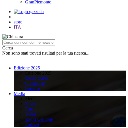
GranPiemonte
store
ITA
Cerca
Non sono stati trovati risultati per la tua ricerca...
Edizione 2025
Edizione 2025
Recap Corsa
Classifiche
Squadre
Media
Media
News
Foto
Video
Radio Ufficiale
Podcast