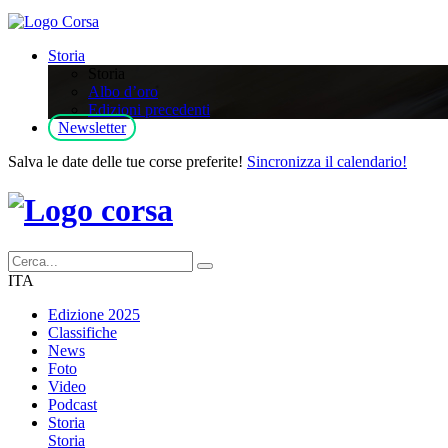
Storia
Storia
Albo d’oro
Edizioni precedenti
Newsletter
Salva le date delle tue corse preferite!
Sincronizza il calendario!
ITA
Edizione 2025
Classifiche
News
Foto
Video
Podcast
Storia
Storia