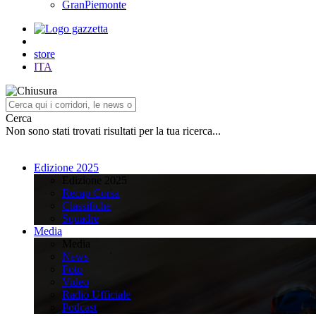
GranPiemonte
store
ITA
Cerca
Non sono stati trovati risultati per la tua ricerca...
Edizione 2025
Edizione 2025
Recap Corsa
Classifiche
Squadre
Media
Media
News
Foto
Video
Radio Ufficiale
Podcast