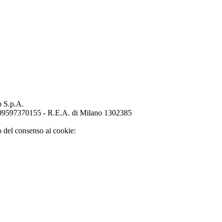
p S.p.A.
o 09597370155 - R.E.A. di Milano 1302385
o del consenso ai cookie: