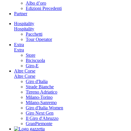
Albo d’oro
Edizioni Precedenti
Partner
Hospitality
Hospitality
Pacchetti
Tour Operator
Extra
Extra
Store
Biciscuola
Giro-E
Altre Corse
Altre Corse
Giro d'Italia
Strade Bianche
Tirreno Adriatico
Milano-Torino
Milano-Sanremo
Giro d'Italia Women
Giro Next Gen
Il Giro d'Abruzzo
GranPiemonte