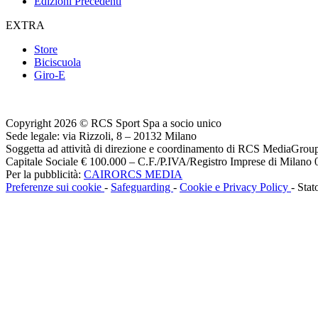
Edizioni Precedenti
EXTRA
Store
Biciscuola
Giro-E
Copyright 2026 © RCS Sport Spa a socio unico
Sede legale: via Rizzoli, 8 – 20132 Milano
Soggetta ad attività di direzione e coordinamento di RCS MediaGrou
Capitale Sociale € 100.000 – C.F./P.IVA/Registro Imprese di Milan
Per la pubblicità:
CAIRORCS MEDIA
Preferenze sui cookie
-
Safeguarding
-
Cookie e Privacy Policy
- Stat