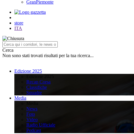
GranPiemonte
store
ITA
Cerca
Non sono stati trovati risultati per la tua ricerca...
Edizione 2025
Edizione 2025
Recap Corsa
Classifiche
Squadre
Media
Media
News
Foto
Video
Radio Ufficiale
Podcast