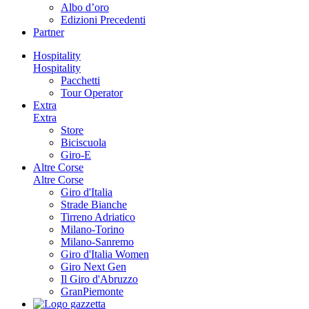
Albo d’oro
Edizioni Precedenti
Partner
Hospitality
Hospitality
Pacchetti
Tour Operator
Extra
Extra
Store
Biciscuola
Giro-E
Altre Corse
Altre Corse
Giro d'Italia
Strade Bianche
Tirreno Adriatico
Milano-Torino
Milano-Sanremo
Giro d'Italia Women
Giro Next Gen
Il Giro d'Abruzzo
GranPiemonte