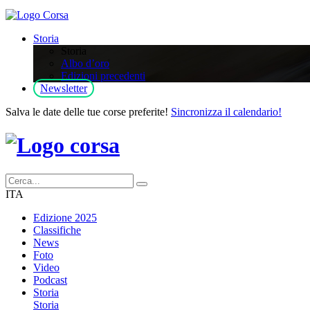
Storia
Storia
Albo d’oro
Edizioni precedenti
Newsletter
Salva le date delle tue corse preferite!
Sincronizza il calendario!
ITA
Edizione 2025
Classifiche
News
Foto
Video
Podcast
Storia
Storia