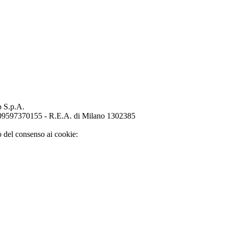
p S.p.A.
o 09597370155 - R.E.A. di Milano 1302385
o del consenso ai cookie: