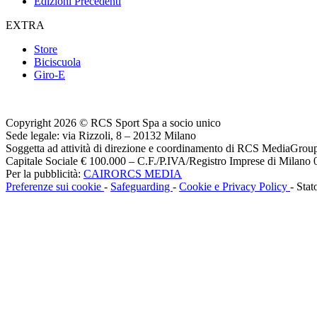
Edizioni Precedenti
EXTRA
Store
Biciscuola
Giro-E
Copyright 2026 © RCS Sport Spa a socio unico
Sede legale: via Rizzoli, 8 – 20132 Milano
Soggetta ad attività di direzione e coordinamento di RCS MediaGrou
Capitale Sociale € 100.000 – C.F./P.IVA/Registro Imprese di Milan
Per la pubblicità:
CAIRORCS MEDIA
Preferenze sui cookie
-
Safeguarding
-
Cookie e Privacy Policy
- Stat