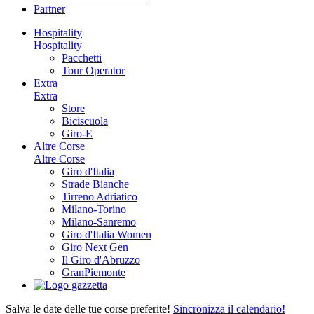
Partner
Hospitality
Hospitality
Pacchetti
Tour Operator
Extra
Extra
Store
Biciscuola
Giro-E
Altre Corse
Altre Corse
Giro d'Italia
Strade Bianche
Tirreno Adriatico
Milano-Torino
Milano-Sanremo
Giro d'Italia Women
Giro Next Gen
Il Giro d'Abruzzo
GranPiemonte
Salva le date delle tue corse preferite!
Sincronizza il calendario!