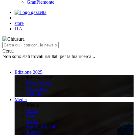
GranPiemonte
store
ITA
Cerca
Non sono stati trovati risultati per la tua ricerca...
Edizione 2025
Edizione 2025
Recap Corsa
Classifiche
Squadre
Media
Media
News
Foto
Video
Radio Ufficiale
Podcast