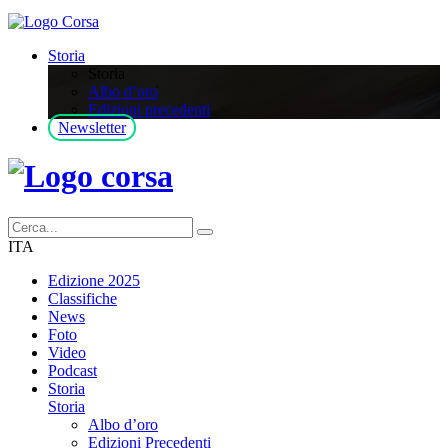
Storia
Storia
Albo d’oro
Edizioni precedenti
Newsletter
ITA
Edizione 2025
Classifiche
News
Foto
Video
Podcast
Storia
Storia
Albo d’oro
Edizioni Precedenti