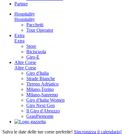
Partner
Hospitality
Hospitality
Pacchetti
Tour Operator
Extra
Extra
Store
Biciscuola
Giro-E
Altre Corse
Altre Corse
Giro d'Italia
Strade Bianche
Tirreno Adriatico
Milano-Torino
Milano-Sanremo
Giro d'Italia Women
Giro Next Gen
Il Giro d'Abruzzo
GranPiemonte
Salva le date delle tue corse preferite!
Sincronizza il calendario!