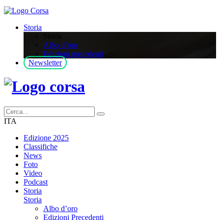
Storia
Storia
Albo d’oro
Edizioni precedenti
Newsletter
ITA
Edizione 2025
Classifiche
News
Foto
Video
Podcast
Storia
Storia
Albo d’oro
Edizioni Precedenti