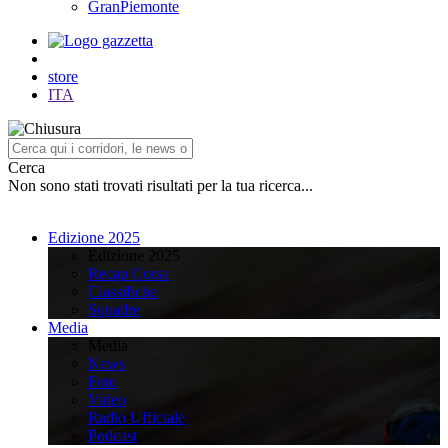
GranPiemonte
store
ITA
Cerca
Non sono stati trovati risultati per la tua ricerca...
Edizione 2025
Edizione 2025
Recap Corsa
Classifiche
Squadre
Media
Media
News
Foto
Video
Radio Ufficiale
Podcast