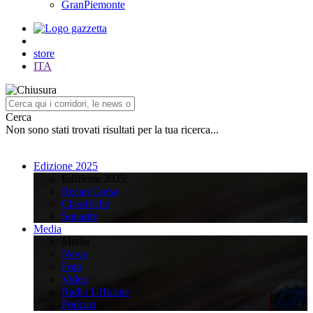
GranPiemonte
store
ITA
Cerca
Non sono stati trovati risultati per la tua ricerca...
Edizione 2025
Edizione 2025
Recap Corsa
Classifiche
Squadre
Media
Media
News
Foto
Video
Radio Ufficiale
Podcast