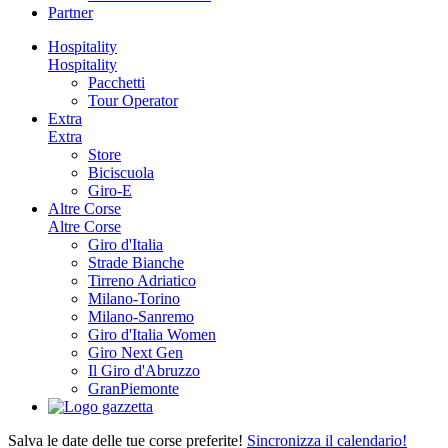
Partner
Hospitality
Hospitality
Pacchetti
Tour Operator
Extra
Extra
Store
Biciscuola
Giro-E
Altre Corse
Altre Corse
Giro d'Italia
Strade Bianche
Tirreno Adriatico
Milano-Torino
Milano-Sanremo
Giro d'Italia Women
Giro Next Gen
Il Giro d'Abruzzo
GranPiemonte
Salva le date delle tue corse preferite!
Sincronizza il calendario!