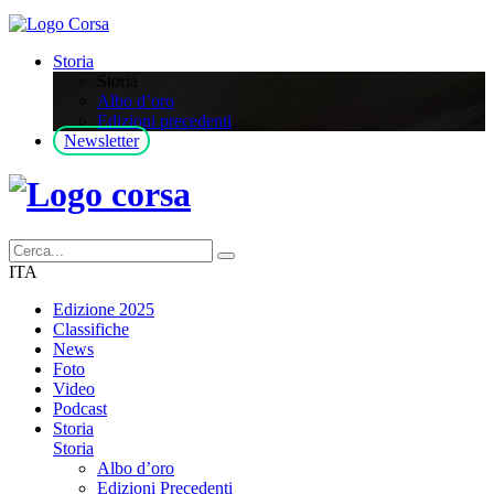
Storia
Storia
Albo d’oro
Edizioni precedenti
Newsletter
ITA
Edizione 2025
Classifiche
News
Foto
Video
Podcast
Storia
Storia
Albo d’oro
Edizioni Precedenti