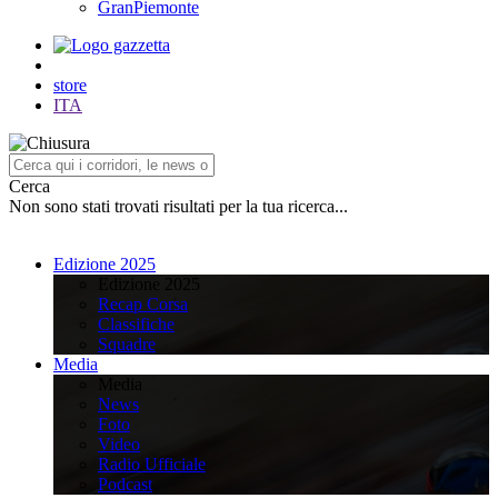
GranPiemonte
store
ITA
Cerca
Non sono stati trovati risultati per la tua ricerca...
Edizione 2025
Edizione 2025
Recap Corsa
Classifiche
Squadre
Media
Media
News
Foto
Video
Radio Ufficiale
Podcast