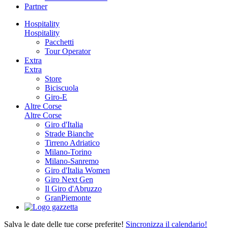
Partner
Hospitality
Hospitality
Pacchetti
Tour Operator
Extra
Extra
Store
Biciscuola
Giro-E
Altre Corse
Altre Corse
Giro d'Italia
Strade Bianche
Tirreno Adriatico
Milano-Torino
Milano-Sanremo
Giro d'Italia Women
Giro Next Gen
Il Giro d'Abruzzo
GranPiemonte
Salva le date delle tue corse preferite!
Sincronizza il calendario!