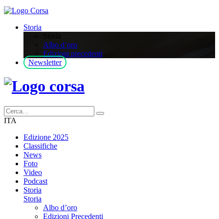
Storia
Storia
Albo d’oro
Edizioni precedenti
Newsletter
ITA
Edizione 2025
Classifiche
News
Foto
Video
Podcast
Storia
Storia
Albo d’oro
Edizioni Precedenti