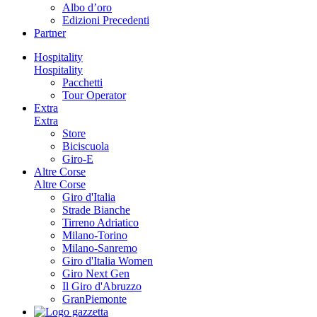
Albo d’oro
Edizioni Precedenti
Partner
Hospitality
Hospitality
Pacchetti
Tour Operator
Extra
Extra
Store
Biciscuola
Giro-E
Altre Corse
Altre Corse
Giro d'Italia
Strade Bianche
Tirreno Adriatico
Milano-Torino
Milano-Sanremo
Giro d'Italia Women
Giro Next Gen
Il Giro d'Abruzzo
GranPiemonte