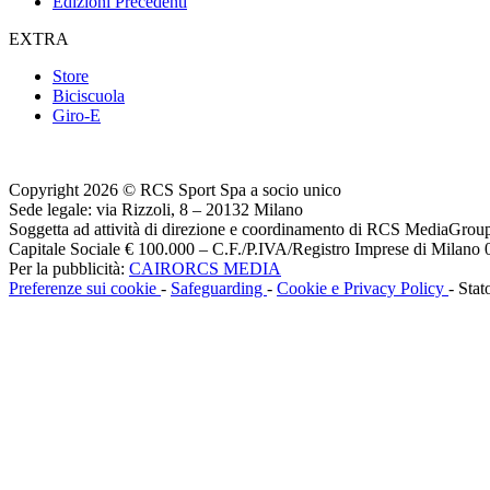
Edizioni Precedenti
EXTRA
Store
Biciscuola
Giro-E
Copyright 2026 © RCS Sport Spa a socio unico
Sede legale: via Rizzoli, 8 – 20132 Milano
Soggetta ad attività di direzione e coordinamento di RCS MediaGrou
Capitale Sociale € 100.000 – C.F./P.IVA/Registro Imprese di Milan
Per la pubblicità:
CAIRORCS MEDIA
Preferenze sui cookie
-
Safeguarding
-
Cookie e Privacy Policy
- Stat