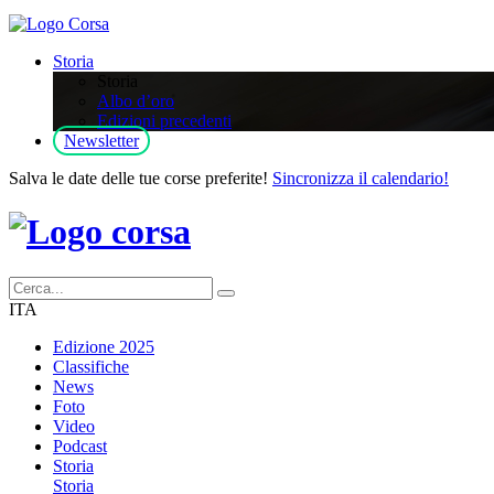
Storia
Storia
Albo d’oro
Edizioni precedenti
Newsletter
Salva le date delle tue corse preferite!
Sincronizza il calendario!
ITA
Edizione 2025
Classifiche
News
Foto
Video
Podcast
Storia
Storia