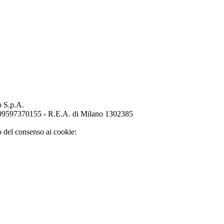
p S.p.A.
o 09597370155 - R.E.A. di Milano 1302385
o del consenso ai cookie: