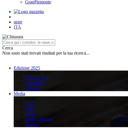
GranPiemonte
store
ITA
Cerca
Non sono stati trovati risultati per la tua ricerca...
Edizione 2025
Edizione 2025
Recap Corsa
Classifiche
Squadre
Media
Media
News
Foto
Video
Radio Ufficiale
Podcast