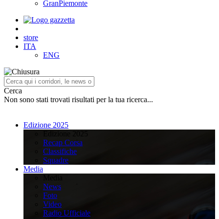
GranPiemonte
store
ITA
ENG
Cerca
Non sono stati trovati risultati per la tua ricerca...
Edizione 2025
Edizione 2025
Recap Corsa
Classifiche
Squadre
Media
Media
News
Foto
Video
Radio Ufficiale