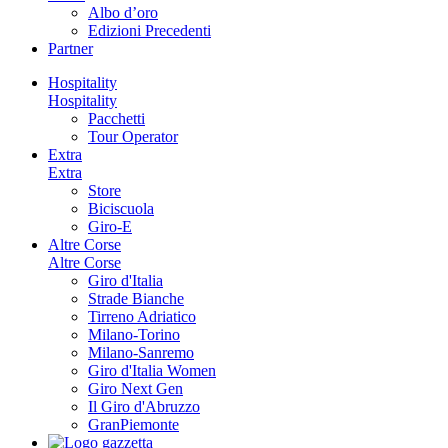
Albo d’oro
Edizioni Precedenti
Partner
Hospitality
Hospitality
Pacchetti
Tour Operator
Extra
Extra
Store
Biciscuola
Giro-E
Altre Corse
Altre Corse
Giro d'Italia
Strade Bianche
Tirreno Adriatico
Milano-Torino
Milano-Sanremo
Giro d'Italia Women
Giro Next Gen
Il Giro d'Abruzzo
GranPiemonte