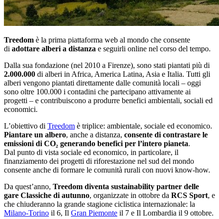
Treedom
è la prima piattaforma web al mondo che consente
di
adottare alberi a distanza
e seguirli online nel corso del tempo.
Dalla sua fondazione (nel 2010 a Firenze), sono stati piantati più di
2.000.000
di alberi in Africa, America Latina, Asia e Italia. Tutti gli
alberi vengono piantati direttamente dalle comunità locali – oggi
sono oltre 100.000 i contadini che partecipano attivamente ai
progetti – e contribuiscono a produrre benefici ambientali, sociali ed
economici.
L’obiettivo di
Treedom
è triplice: ambientale, sociale ed economico.
Piantare un albero
, anche a distanza,
consente di contrastare le
emissioni di CO₂ generando benefici per l’intero pianeta
.
Dal punto di vista sociale ed economico, in particolare, il
finanziamento dei progetti di riforestazione nel sud del mondo
consente anche di formare le comunità rurali con nuovi know-how.
Da quest’anno,
Treedom diventa sustainability partner delle
gare Classiche di autunno
, organizzate in ottobre da
RCS Sport
, e
che chiuderanno la grande stagione ciclistica internazionale: la
Milano-Torino
il 6, Il
Gran Piemonte
il 7 e Il Lombardia il 9 ottobre.