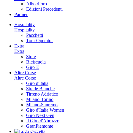
Albo d’oro
Edizioni Precedenti
Partner
Hospitality
Hospitality
Pacchetti
Tour Operator
Extra
Extra
Store
Biciscuola
Giro-E
Altre Corse
Altre Corse
Giro d'Italia
Strade Bianche
Tirreno Adriatico
Milano-Torino
Milano-Sanremo
Giro d'Italia Women
Giro Next Gen
Il Giro d'Abruzzo
GranPiemonte