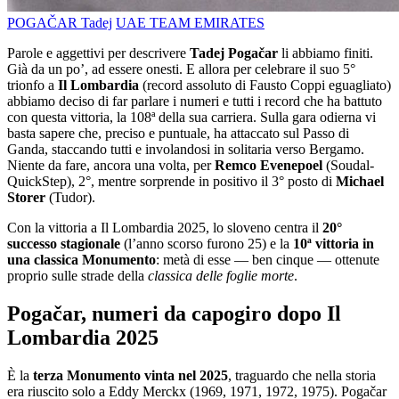
POGAČAR Tadej
UAE TEAM EMIRATES
Parole e aggettivi per descrivere
Tadej Pogačar
li abbiamo finiti.
Già da un po’, ad essere onesti. E allora per celebrare il suo 5°
trionfo a
Il Lombardia
(record assoluto di Fausto Coppi eguagliato)
abbiamo deciso di far parlare i numeri e tutti i record che ha battuto
con questa vittoria, la 108ª della sua carriera. Sulla gara odierna vi
basta sapere che, preciso e puntuale, ha attaccato sul Passo di
Ganda, staccando tutti e involandosi in solitaria verso Bergamo.
Niente da fare, ancora una volta, per
Remco Evenepoel
(Soudal-
QuickStep), 2°, mentre sorprende in positivo il 3° posto di
Michael
Storer
(Tudor).
Con la vittoria a Il Lombardia 2025, lo sloveno centra il
20°
successo stagionale
(l’anno scorso furono 25) e la
10ª vittoria in
una classica Monumento
: metà di esse — ben cinque — ottenute
proprio sulle strade della
classica delle foglie morte
.
Pogačar, numeri da capogiro dopo Il
Lombardia 2025
È la
terza Monumento vinta nel 2025
, traguardo che nella storia
era riuscito solo a Eddy Merckx (1969, 1971, 1972, 1975). Pogačar