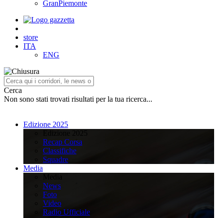
GranPiemonte
store
ITA
ENG
Cerca
Non sono stati trovati risultati per la tua ricerca...
Edizione 2025
Edizione 2025
Recap Corsa
Classifiche
Squadre
Media
Media
News
Foto
Video
Radio Ufficiale