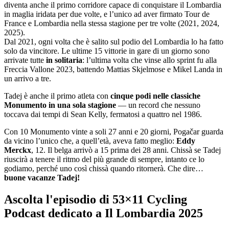
diventa anche il primo corridore capace di conquistare il Lombardia
in maglia iridata per due volte, e l’unico ad aver firmato Tour de
France e Lombardia nella stessa stagione per tre volte (2021, 2024,
2025).
Dal 2021, ogni volta che è salito sul podio del Lombardia lo ha fatto
solo da vincitore. Le ultime 15 vittorie in gare di un giorno sono
arrivate tutte
in solitaria
: l’ultima volta che vinse allo sprint fu alla
Freccia Vallone 2023, battendo Mattias Skjelmose e Mikel Landa in
un arrivo a tre.
Tadej è anche il primo atleta con
cinque podi nelle classiche
Monumento in una sola stagione
— un record che nessuno
toccava dai tempi di Sean Kelly, fermatosi a quattro nel 1986.
Con 10 Monumento vinte a soli 27 anni e 20 giorni, Pogačar guarda
da vicino l’unico che, a quell’età, aveva fatto meglio:
Eddy
Merckx
, 12. Il belga arrivò a 15 prima dei 28 anni. Chissà se Tadej
riuscirà a tenere il ritmo del più grande di sempre, intanto ce lo
godiamo, perché uno così chissà quando ritornerà. Che dire…
buone vacanze Tadej!
Ascolta l'episodio di 53×11 Cycling
Podcast dedicato a Il Lombardia 2025