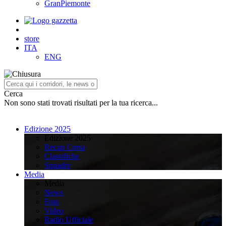
GranPiemonte
store
ITA
ENG
Cerca
Non sono stati trovati risultati per la tua ricerca...
Edizione 2025
Edizione 2025
Recap Corsa
Classifiche
Squadre
Media
Media
News
Foto
Video
Radio Ufficiale