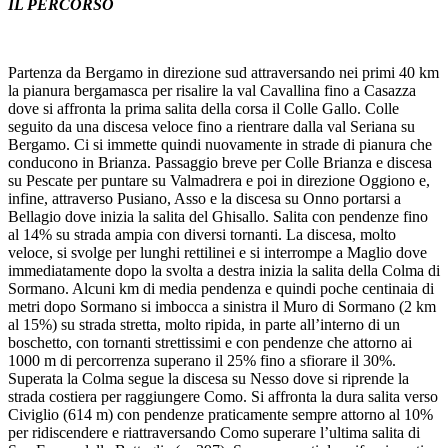
IL PERCORSO
Partenza da Bergamo in direzione sud attraversando nei primi 40 km
la pianura bergamasca per risalire la val Cavallina fino a Casazza
dove si affronta la prima salita della corsa il Colle Gallo. Colle
seguito da una discesa veloce fino a rientrare dalla val Seriana su
Bergamo. Ci si immette quindi nuovamente in strade di pianura che
conducono in Brianza. Passaggio breve per Colle Brianza e discesa
su Pescate per puntare su Valmadrera e poi in direzione Oggiono e,
infine, attraverso Pusiano, Asso e la discesa su Onno portarsi a
Bellagio dove inizia la salita del Ghisallo. Salita con pendenze fino
al 14% su strada ampia con diversi tornanti. La discesa, molto
veloce, si svolge per lunghi rettilinei e si interrompe a Maglio dove
immediatamente dopo la svolta a destra inizia la salita della Colma di
Sormano. Alcuni km di media pendenza e quindi poche centinaia di
metri dopo Sormano si imbocca a sinistra il Muro di Sormano (2 km
al 15%) su strada stretta, molto ripida, in parte all’interno di un
boschetto, con tornanti strettissimi e con pendenze che attorno ai
1000 m di percorrenza superano il 25% fino a sfiorare il 30%.
Superata la Colma segue la discesa su Nesso dove si riprende la
strada costiera per raggiungere Como. Si affronta la dura salita verso
Civiglio (614 m) con pendenze praticamente sempre attorno al 10%
per ridiscendere e riattraversando Como superare l’ultima salita di