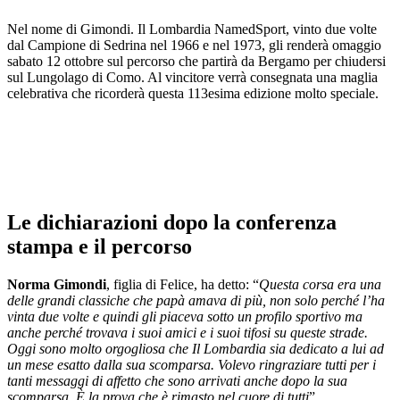
Nel nome di Gimondi. Il Lombardia NamedSport, vinto due volte
dal Campione di Sedrina nel 1966 e nel 1973, gli renderà omaggio
sabato 12 ottobre sul percorso che partirà da Bergamo per chiudersi
sul Lungolago di Como. Al vincitore verrà consegnata una maglia
celebrativa che ricorderà questa 113esima edizione molto speciale.
Le dichiarazioni dopo la conferenza
stampa e il percorso
Norma Gimondi
, figlia di Felice, ha detto: “
Questa corsa era una
delle grandi classiche che papà amava di più, non solo perché l’ha
vinta due volte e quindi gli piaceva sotto un profilo sportivo ma
anche perché trovava i suoi amici e i suoi tifosi su queste strade.
Oggi sono molto orgogliosa che Il Lombardia sia dedicato a lui ad
un mese esatto dalla sua scomparsa. Volevo ringraziare tutti per i
tanti messaggi di affetto che sono arrivati anche dopo la sua
scomparsa. È la prova che è rimasto nel cuore di tutti
”.