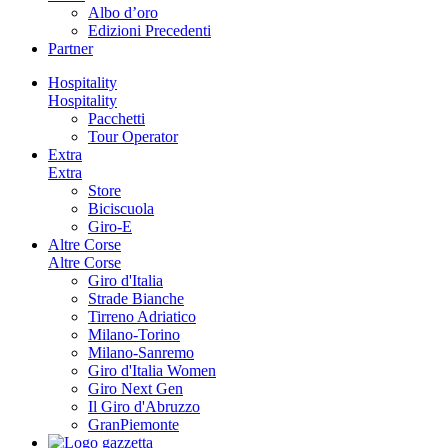
Albo d’oro
Edizioni Precedenti
Partner
Hospitality
Hospitality
Pacchetti
Tour Operator
Extra
Extra
Store
Biciscuola
Giro-E
Altre Corse
Altre Corse
Giro d'Italia
Strade Bianche
Tirreno Adriatico
Milano-Torino
Milano-Sanremo
Giro d'Italia Women
Giro Next Gen
Il Giro d'Abruzzo
GranPiemonte