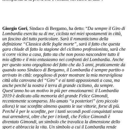
Giorgio Gori
, Sindaco di Bergamo, ha detto: “
Da sempre il Giro di
Lombardia esercita su di me, ciclista nei miei spostamenti in città,
un fascino del tutto particolare. Sarà il romanticismo della
definizione “Classica delle foglie morte”, sarà il fatto che questa
gara chiude di fatto la stagione del ciclismo professionista, sarà che
si corre vicino a casa, fatto sta che non posso nascondere tutto il
mio affetto e il mio entusiasmo nei confronti del Lombardia. Anche
per questo sono orgoglioso del fatto che da 5 anni, praticamente da
quando sono Sindaco di Bergamo, il Lombardia è sempre partito o
arrivato in città: orgoglioso di poter mostrare la mia meravigliosa
città alla carovana del “Giro” e ai tanti appassionati a casa, ma
anche perché la nostra è terra di grande ciclismo, da sempre.
Quest’anno ho un motivo in più per emozionarmi: il Lombardia
2019 è dedicato alla memoria del grande Felice Gimondi,
recentemente scomparso. Ho amato “a posteriori” (ero piccolo
allora) le sue sconfitte almeno quanto le sue vittorie, forse di più.
Perché è per le sconfitte, per i tanti secondi posti conquistati senza
mai arrendersi, oltre che per i trionfi, che Felice Gimondi è
diventato Gimondi, un simbolo che travalica la dimensione dello
sport e abbraccia la vita. Un simbolo a cui il Lombardia rende