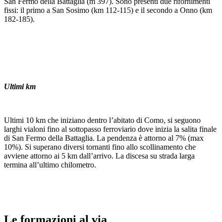
San Fermo della Battaglia (m 397). Sono presenti due rifornimenti
fissi: il primo a San Sosimo (km 112-115) e il secondo a Onno (km
182-185).
Ultimi km
Ultimi 10 km che iniziano dentro l’abitato di Como, si seguono
larghi vialoni fino al sottopasso ferroviario dove inizia la salita finale
di San Fermo della Battaglia. La pendenza è attorno al 7% (max
10%). Si superano diversi tornanti fino allo scollinamento che
avviene attorno ai 5 km dall’arrivo. La discesa su strada larga
termina all’ultimo chilometro.
Le formazioni al via