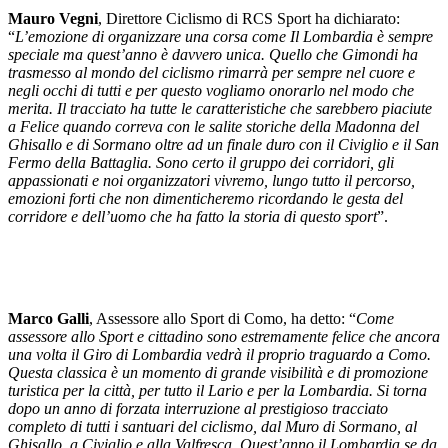
Mauro Vegni
, Direttore Ciclismo di RCS Sport ha dichiarato:
“
L’emozione di organizzare una corsa come Il Lombardia è sempre
speciale ma quest’anno è davvero unica. Quello che Gimondi ha
trasmesso al mondo del ciclismo rimarrà per sempre nel cuore e
negli occhi di tutti e per questo vogliamo onorarlo nel modo che
merita. Il tracciato ha tutte le caratteristiche che sarebbero piaciute
a Felice quando correva con le salite storiche della Madonna del
Ghisallo e di Sormano oltre ad un finale duro con il Civiglio e il San
Fermo della Battaglia. Sono certo il gruppo dei corridori, gli
appassionati e noi organizzatori vivremo, lungo tutto il percorso,
emozioni forti che non dimenticheremo ricordando le gesta del
corridore e dell’uomo che ha fatto la storia di questo sport
”.
Marco Galli
, Assessore allo Sport di Como, ha detto: “
Come
assessore allo Sport e cittadino sono estremamente felice che ancora
una volta il Giro di Lombardia vedrà il proprio traguardo a Como.
Questa classica è un momento di grande visibilità e di promozione
turistica per la città, per tutto il Lario e per la Lombardia. Si torna
dopo un anno di forzata interruzione al prestigioso tracciato
completo di tutti i santuari del ciclismo, dal Muro di Sormano, al
Ghisallo, a Civiglio e alla Valfresca .Quest’anno il Lombardia se da