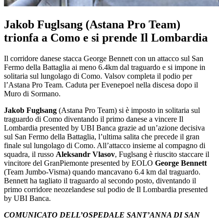
Jakob Fuglsang (Astana Pro Team)
trionfa a Como e si prende Il Lombardia
Il corridore danese stacca George Bennett con un attacco sul San
Fermo della Battaglia ai meno 6.4km dal traguardo e si impone in
solitaria sul lungolago di Como. Valsov completa il podio per
l’Astana Pro Team. Caduta per Evenepoel nella discesa dopo il
Muro di Sormano.
Jakob Fuglsang
(Astana Pro Team) si è imposto in solitaria sul
traguardo di Como diventando il primo danese a vincere Il
Lombardia presented by UBI Banca grazie ad un’azione decisiva
sul San Fermo della Battaglia, l’ultima salita che precede il gran
finale sul lungolago di Como. All’attacco insieme al compagno di
squadra, il russo
Aleksandr Vlasov
, Fuglsang è riuscito staccare il
vincitore del GranPiemonte presented by EOLO
George Bennett
(Team Jumbo-Visma) quando mancavano 6.4 km dal traguardo.
Bennett ha tagliato il traguardo al secondo posto, diventando il
primo corridore neozelandese sul podio de Il Lombardia presented
by UBI Banca.
COMUNICATO DELL’OSPEDALE SANT’ANNA DI SAN