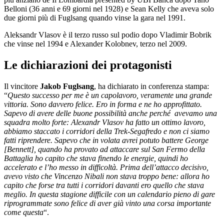
Belloni (36 anni e 69 giorni nel 1928) e Sean Kelly che aveva solo
due giorni più di Fuglsang quando vinse la gara nel 1991.
Aleksandr Vlasov è il terzo russo sul podio dopo Vladimir Bobrik
che vinse nel 1994 e Alexander Kolobnev, terzo nel 2009.
Le dichiarazioni dei protagonisti
Il vincitore
Jakob Fuglsang
, ha dichiarato in conferenza stampa:
“
Questo successo per me è un capolavoro, veramente una grande
vittoria. Sono davvero felice. Ero in forma e ne ho approfittato.
Sapevo di avere delle buone possibilità anche perché avevamo una
squadra molto forte: Alexandr Vlasov ha fatto un ottimo lavoro,
abbiamo staccato i corridori della Trek-Segafredo e non ci siamo
fatti riprendere. Sapevo che in volata avrei potuto battere George
[Bennett], quando ha provato ad attaccare sul San Fermo della
Battaglia ho capito che stava finendo le energie, quindi ho
accelerato e l’ho messo in difficoltà. Prima dell’attacco decisivo,
avevo visto che Vincenzo Nibali non stava troppo bene: allora ho
capito che forse tra tutti i corridori davanti ero quello che stava
meglio. In questa stagione difficile con un calendario pieno di gare
riprogrammate sono felice di aver già vinto una corsa importante
come questa
“.