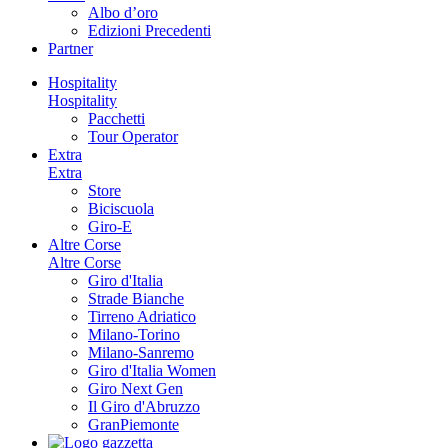
Albo d’oro
Edizioni Precedenti
Partner
Hospitality
Hospitality
Pacchetti
Tour Operator
Extra
Extra
Store
Biciscuola
Giro-E
Altre Corse
Altre Corse
Giro d'Italia
Strade Bianche
Tirreno Adriatico
Milano-Torino
Milano-Sanremo
Giro d'Italia Women
Giro Next Gen
Il Giro d'Abruzzo
GranPiemonte