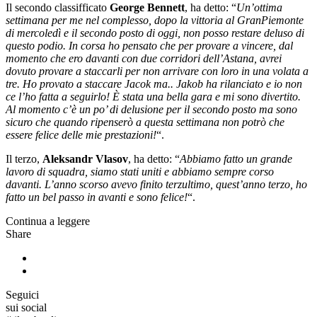
Il secondo classifficato
George Bennett
, ha detto: “
Un’ottima
settimana per me nel complesso, dopo la vittoria al GranPiemonte
di mercoledì e il secondo posto di oggi, non posso restare deluso di
questo podio. In corsa ho pensato che per provare a vincere, dal
momento che ero davanti con due corridori dell’Astana, avrei
dovuto provare a staccarli per non arrivare con loro in una volata a
tre. Ho provato a staccare Jacok ma.. Jakob ha rilanciato e io non
ce l’ho fatta a seguirlo! È stata una bella gara e mi sono divertito.
Al momento c’è un po’ di delusione per il secondo posto ma sono
sicuro che quando ripenserò a questa settimana non potrò che
essere felice delle mie prestazioni!
“.
Il terzo,
Aleksandr Vlasov
, ha detto: “
Abbiamo fatto un grande
lavoro di squadra, siamo stati uniti e abbiamo sempre corso
davanti. L’anno scorso avevo finito terzultimo, quest’anno terzo, ho
fatto un bel passo in avanti e sono felice!
“.
Continua a leggere
Share
Seguici
sui social