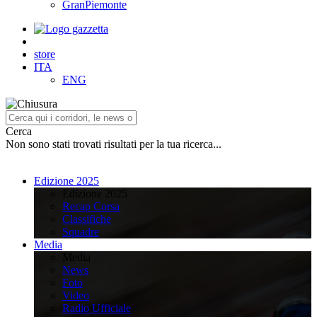
GranPiemonte
store
ITA
ENG
Cerca
Non sono stati trovati risultati per la tua ricerca...
Edizione 2025
Edizione 2025
Recap Corsa
Classifiche
Squadre
Media
Media
News
Foto
Video
Radio Ufficiale