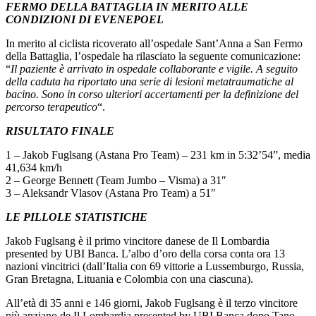
FERMO DELLA BATTAGLIA IN MERITO ALLE
CONDIZIONI DI EVENEPOEL
In merito al ciclista ricoverato all’ospedale Sant’Anna a San Fermo
della Battaglia, l’ospedale ha rilasciato la seguente comunicazione:
“
Il paziente è arrivato in ospedale collaborante e vigile. A seguito
della caduta ha riportato una serie di lesioni metatraumatiche al
bacino. Sono in corso ulteriori accertamenti per la definizione del
percorso terapeutico
“.
RISULTATO FINALE
1 – Jakob Fuglsang (Astana Pro Team) – 231 km in 5:32’54”, media
41,634 km/h
2 – George Bennett (Team Jumbo – Visma) a 31″
3 – Aleksandr Vlasov (Astana Pro Team) a 51″
LE PILLOLE STATISTICHE
Jakob Fuglsang è il primo vincitore danese de Il Lombardia
presented by UBI Banca. L’albo d’oro della corsa conta ora 13
nazioni vincitrici (dall’Italia con 69 vittorie a Lussemburgo, Russia,
Gran Bretagna, Lituania e Colombia con una ciascuna).
All’età di 35 anni e 146 giorni, Jakob Fuglsang è il terzo vincitore
più anziano de Il Lombardia presented by UBI Banca dopo Tano