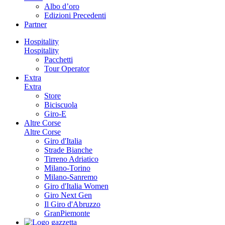
Albo d’oro
Edizioni Precedenti
Partner
Hospitality
Hospitality
Pacchetti
Tour Operator
Extra
Extra
Store
Biciscuola
Giro-E
Altre Corse
Altre Corse
Giro d'Italia
Strade Bianche
Tirreno Adriatico
Milano-Torino
Milano-Sanremo
Giro d'Italia Women
Giro Next Gen
Il Giro d'Abruzzo
GranPiemonte