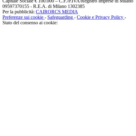
Capitale Sociale € 100.000 – C.F./P.IVA/Registro Imprese di Milano
09597370155 - R.E.A. di Milano 1302385
Per la pubblicità:
CAIRORCS MEDIA
Preferenze sui cookie
-
Safeguarding
-
Cookie e Privacy Policy
-
Stato del consenso ai cookie: