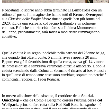
Nonostante lo scorso anno abbia terminato
Il Lombardia
con un
ottimo 2° posto, l’immagine che hanno tutti di
Remco Evenepoel
alla
Classica delle Foglie Morte
rimane quella ben più brutta del
2020, giù da una scarpata, col bacino fratturato e un polmone
contuso. E finché non riuscirà a fare sua l’ultima Monumento
dell’anno, probabilmente, farà fatica a modificare l’immaginario
collettivo.
Quella caduta è un segno indelebile nella carriera del 25enne belga,
che quando finì oltre il ponte, 5 anni fa, aveva appena 20 anni.
Eppure era già il favoritissimo di quella corsa, aveva già 14 vittorie
da professionista e sembrava veramente difficile attaccarlo. Dopo la
caduta scendendo dalla Colma di Sormano è rimasto ai box 9 mesi e
in quell’arco di tempo tante cose sono cambiate, soprattutto perché è
cominciata l’epopea di Tadej Pogačar.
In mezzo allo show dello sloveno, il corridore della
Soudal-
QuickStep
– che da Como a Bergamo correrà l’
ultima corsa col
Wolfpack
, prima di fare rotta sulla Red Bull-Bora-hansgrohe – è
comunque riuscito a ritagliarsi il suo spazio, diventando di gran