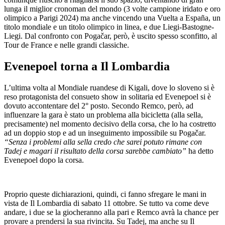
lunga il miglior cronoman del mondo (3 volte campione iridato e oro
olimpico a Parigi 2024) ma anche vincendo una Vuelta a España, un
titolo mondiale e un titolo olimpico in linea, e due Liegi-Bastogne-
Liegi. Dal confronto con Pogačar, però, è uscito spesso sconfitto, al
Tour de France e nelle grandi classiche.
Evenepoel torna a Il Lombardia
L’ultima volta al Mondiale ruandese di Kigali, dove lo sloveno si è
reso protagonista del consueto show in solitaria ed Evenepoel si è
dovuto accontentare del 2° posto. Secondo Remco, però, ad
influenzare la gara è stato un problema alla bicicletta (alla sella,
precisamente) nel momento decisivo della corsa, che lo ha costretto
ad un doppio stop e ad un inseguimento impossibile su Pogačar.
“Senza i problemi alla sella credo che sarei potuto rimane con
Tadej e magari il risultato della corsa sarebbe cambiato”
ha detto
Evenepoel dopo la corsa.
Proprio queste dichiarazioni, quindi, ci fanno sfregare le mani in
vista de Il Lombardia di sabato 11 ottobre. Se tutto va come deve
andare, i due se la giocheranno alla pari e Remco avrà la chance per
provare a prendersi la sua rivincita. Su Tadej, ma anche su Il