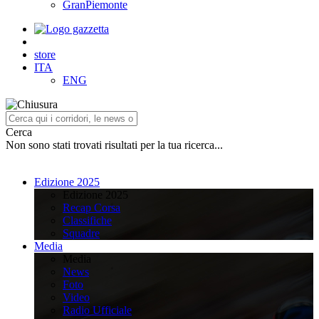
GranPiemonte
store
ITA
ENG
Cerca
Non sono stati trovati risultati per la tua ricerca...
Edizione 2025
Edizione 2025
Recap Corsa
Classifiche
Squadre
Media
Media
News
Foto
Video
Radio Ufficiale