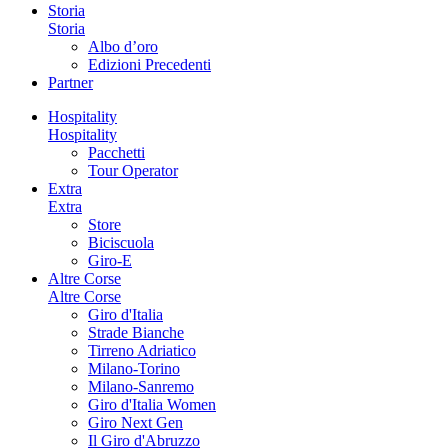
Storia
Storia
Albo d’oro
Edizioni Precedenti
Partner
Hospitality
Hospitality
Pacchetti
Tour Operator
Extra
Extra
Store
Biciscuola
Giro-E
Altre Corse
Altre Corse
Giro d'Italia
Strade Bianche
Tirreno Adriatico
Milano-Torino
Milano-Sanremo
Giro d'Italia Women
Giro Next Gen
Il Giro d'Abruzzo