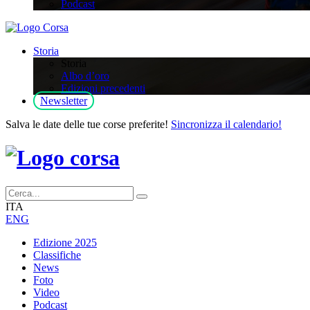
Podcast
Storia
Storia
Albo d’oro
Edizioni precedenti
Newsletter
Salva le date delle tue corse preferite!
Sincronizza il calendario!
ITA
ENG
Edizione 2025
Classifiche
News
Foto
Video
Podcast