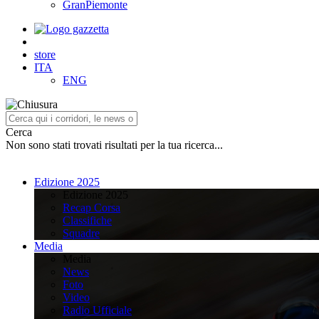
GranPiemonte
store
ITA
ENG
Cerca
Non sono stati trovati risultati per la tua ricerca...
Edizione 2025
Edizione 2025
Recap Corsa
Classifiche
Squadre
Media
Media
News
Foto
Video
Radio Ufficiale