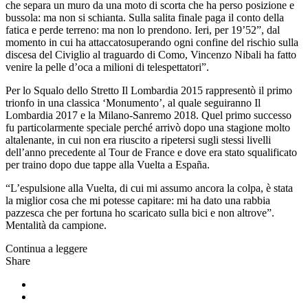
che separa un muro da una moto di scorta che ha perso posizione e
bussola: ma non si schianta. Sulla salita finale paga il conto della
fatica e perde terreno: ma non lo prendono. Ieri, per 19’52”, dal
momento in cui ha attaccatosuperando ogni confine del rischio sulla
discesa del Civiglio al traguardo di Como, Vincenzo Nibali ha fatto
venire la pelle d’oca a milioni di telespettatori”.
Per lo Squalo dello Stretto Il Lombardia 2015 rappresentò il primo
trionfo in una classica ‘Monumento’, al quale seguiranno Il
Lombardia 2017 e la Milano-Sanremo 2018. Quel primo successo
fu particolarmente speciale perché arrivò dopo una stagione molto
altalenante, in cui non era riuscito a ripetersi sugli stessi livelli
dell’anno precedente al Tour de France e dove era stato squalificato
per traino dopo due tappe alla Vuelta a España.
“L’espulsione alla Vuelta, di cui mi assumo ancora la colpa, è stata
la miglior cosa che mi potesse capitare: mi ha dato una rabbia
pazzesca che per fortuna ho scaricato sulla bici e non altrove”.
Mentalità da campione.
Continua a leggere
Share