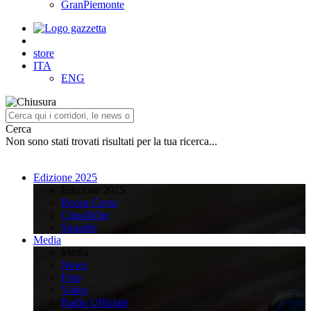
GranPiemonte
store
ITA
ENG
Cerca
Non sono stati trovati risultati per la tua ricerca...
Edizione 2025
Edizione 2025
Recap Corsa
Classifiche
Squadre
Media
Media
News
Foto
Video
Radio Ufficiale