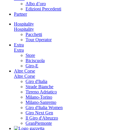
Albo d’oro
Edizioni Precedenti
Partner
Hospitality
Hospitality
Pacchetti
Tour Operator
Extra
Extra
Store
Biciscuola
Giro-E
Altre Corse
Altre Corse
Giro d'Italia
Strade Bianche
Tirreno Adriatico
Milano-Torino
Milano-Sanremo
Giro d'Italia Women
Giro Next Gen
Il Giro d'Abruzzo
GranPiemonte