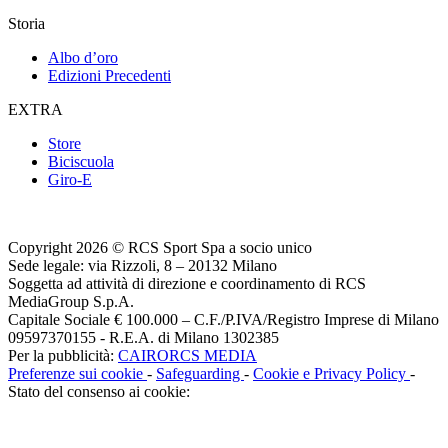
Storia
Albo d’oro
Edizioni Precedenti
EXTRA
Store
Biciscuola
Giro-E
Copyright 2026 © RCS Sport Spa a socio unico
Sede legale: via Rizzoli, 8 – 20132 Milano
Soggetta ad attività di direzione e coordinamento di RCS
MediaGroup S.p.A.
Capitale Sociale € 100.000 – C.F./P.IVA/Registro Imprese di Milano
09597370155 - R.E.A. di Milano 1302385
Per la pubblicità:
CAIRORCS MEDIA
Preferenze sui cookie
-
Safeguarding
-
Cookie e Privacy Policy
-
Stato del consenso ai cookie: