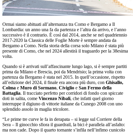
Ormai siamo abituati all’alternanza tra Como e Bergamo a Il
Lombardia: un anno una fa da partenza e l’altra da arrivo, e l’anno
successivo è il contrario. È così dal 2014, anche se nel quadriennio
2017-2020 la Classica delle Foglie Morte è sempre andata da
Bergamo a Como. Nella storia della corsa solo Milano è stata più
presente di Como, che nel 2024 allestirà il traguardo per la 38esima
volta.
Quando si è arrivati sull’affascinante lungo lago, si è sempre partiti
prima da Milano e Brescia, poi da Mendrisio; la prima volta con
partenza da Bergamo è stata nel 2015. In quell’occasione, rispetto
all’edizione del 2024, il finale era ancora più duro, con
Ghisallo,
Colma
e
Muro di Sormano
,
Civiglio
e
San Fermo
della
Battaglia
. Il tracciato perfetto per corridori di fondo con spiccate
doti in salita, come
Vincenzo Nibali
, che infatti quel giorno
interruppe il digiuno di vittorie italiane da Cunego 2008 con uno
splendido assolo in maglia tricolore.
“Le prime tre curve le fa in derapata – si legge sul Corriere della
Sera – Il ginocchio sfiora il guardrail, la bici è parallela all’asfalto:
ma non cade. Dopo il quarto tornante s’infila nell’infimo cunicolo