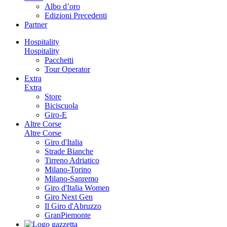
Albo d’oro
Edizioni Precedenti
Partner
Hospitality
Hospitality
Pacchetti
Tour Operator
Extra
Extra
Store
Biciscuola
Giro-E
Altre Corse
Altre Corse
Giro d'Italia
Strade Bianche
Tirreno Adriatico
Milano-Torino
Milano-Sanremo
Giro d'Italia Women
Giro Next Gen
Il Giro d'Abruzzo
GranPiemonte