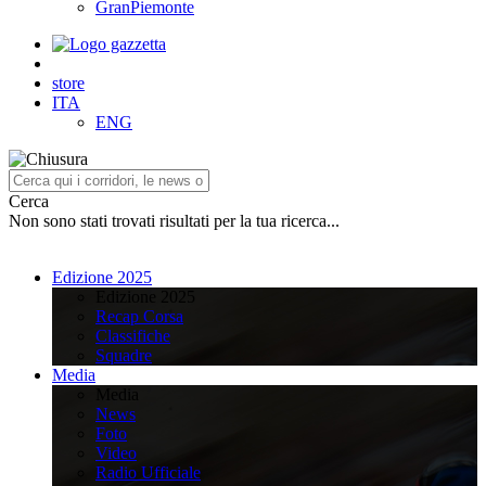
GranPiemonte
store
ITA
ENG
Cerca
Non sono stati trovati risultati per la tua ricerca...
Edizione 2025
Edizione 2025
Recap Corsa
Classifiche
Squadre
Media
Media
News
Foto
Video
Radio Ufficiale