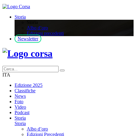
Storia
Storia
Albo d’oro
Edizioni precedenti
Newsletter
ITA
Edizione 2025
Classifiche
News
Foto
Video
Podcast
Storia
Storia
Albo d’oro
Edizioni Precedenti