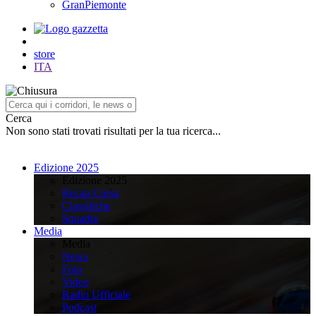
GranPiemonte
store
ITA
Cerca
Non sono stati trovati risultati per la tua ricerca...
Edizione 2025
Edizione 2025
Recap Corsa
Classifiche
Squadre
Media
Media
News
Foto
Video
Radio Ufficiale
Podcast