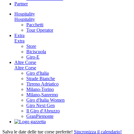
Partner
Hospitality
Hospitality
Pacchetti
Tour Operator
Extra
Extra
Store
Biciscuola
Giro-E
Altre Corse
Altre Corse
Giro d'Italia
Strade Bianche
Tirreno Adriatico
Milano-Torino
Milano-Sanremo
Giro d'Italia Women
Giro Next Gen
Il Giro d'Abruzzo
GranPiemonte
Salva le date delle tue corse preferite!
Sincronizza il calendario!