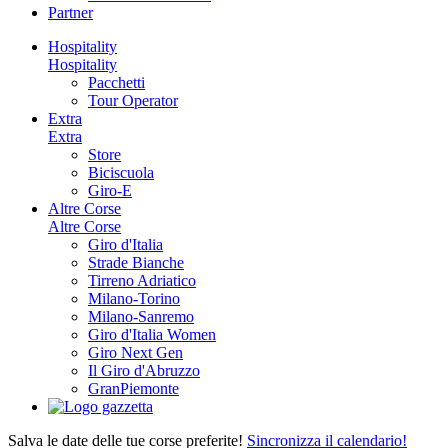
Partner
Hospitality
Hospitality
Pacchetti
Tour Operator
Extra
Extra
Store
Biciscuola
Giro-E
Altre Corse
Altre Corse
Giro d'Italia
Strade Bianche
Tirreno Adriatico
Milano-Torino
Milano-Sanremo
Giro d'Italia Women
Giro Next Gen
Il Giro d'Abruzzo
GranPiemonte
Salva le date delle tue corse preferite!
Sincronizza il calendario!