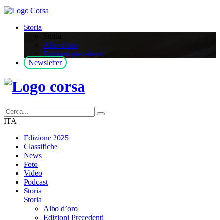
Storia
Storia
Albo d’oro
Edizioni precedenti
Newsletter
ITA
Edizione 2025
Classifiche
News
Foto
Video
Podcast
Storia
Storia
Albo d’oro
Edizioni Precedenti