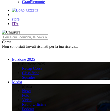
GranPiemonte
store
ITA
Cerca
Non sono stati trovati risultati per la tua ricerca...
Edizione 2025
Edizione 2025
Recap Corsa
Classifiche
Squadre
Media
Media
News
Foto
Video
Radio Ufficiale
Podcast