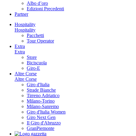
Albo d’oro
Edizioni Precedenti
Partner
Hospitality
Hospitality
Pacchetti
Tour Operator
Extra
Extra
Store
Biciscuola
Giro-E
Altre Corse
Altre Corse
Giro d'Italia
Strade Bianche
Tirreno Adriatico
Milano-Torino
Milano-Sanremo
Giro d'Italia Women
Giro Next Gen
Il Giro d'Abruzzo
GranPiemonte