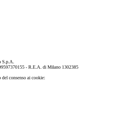
p S.p.A.
o 09597370155 - R.E.A. di Milano 1302385
o del consenso ai cookie: