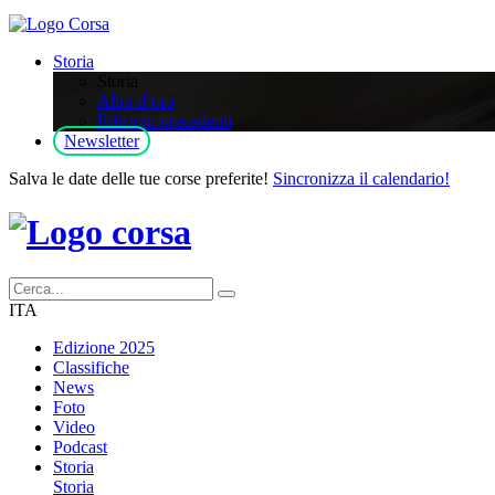
Storia
Storia
Albo d’oro
Edizioni precedenti
Newsletter
Salva le date delle tue corse preferite!
Sincronizza il calendario!
ITA
Edizione 2025
Classifiche
News
Foto
Video
Podcast
Storia
Storia