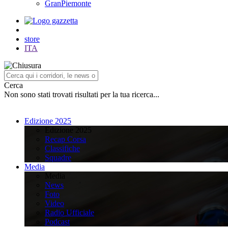
GranPiemonte
store
ITA
Cerca
Non sono stati trovati risultati per la tua ricerca...
Edizione 2025
Edizione 2025
Recap Corsa
Classifiche
Squadre
Media
Media
News
Foto
Video
Radio Ufficiale
Podcast