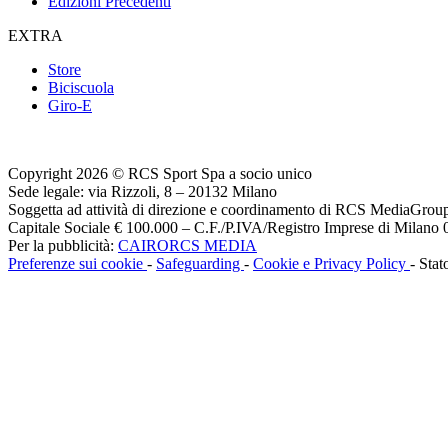
Edizioni Precedenti
EXTRA
Store
Biciscuola
Giro-E
Copyright 2026 © RCS Sport Spa a socio unico
Sede legale: via Rizzoli, 8 – 20132 Milano
Soggetta ad attività di direzione e coordinamento di RCS MediaGrou
Capitale Sociale € 100.000 – C.F./P.IVA/Registro Imprese di Milan
Per la pubblicità:
CAIRORCS MEDIA
Preferenze sui cookie
-
Safeguarding
-
Cookie e Privacy Policy
- Stat