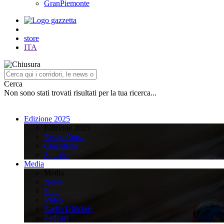
GranPiemonte
store
ITA
Cerca
Non sono stati trovati risultati per la tua ricerca...
Edizione 2025
Edizione 2025
Recap Corsa
Classifiche
Squadre
Media
Media
News
Foto
Video
Radio Ufficiale
Podcast