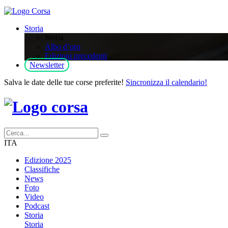
Storia
Storia
Albo d’oro
Edizioni precedenti
Newsletter
Salva le date delle tue corse preferite!
Sincronizza il calendario!
ITA
Edizione 2025
Classifiche
News
Foto
Video
Podcast
Storia
Storia