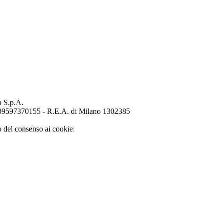
p S.p.A.
o 09597370155 - R.E.A. di Milano 1302385
o del consenso ai cookie: