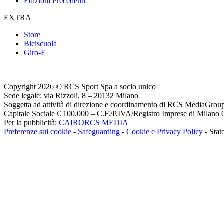
Edizioni Precedenti
EXTRA
Store
Biciscuola
Giro-E
Copyright 2026 © RCS Sport Spa a socio unico
Sede legale: via Rizzoli, 8 – 20132 Milano
Soggetta ad attività di direzione e coordinamento di RCS MediaGrou
Capitale Sociale € 100.000 – C.F./P.IVA/Registro Imprese di Milan
Per la pubblicità:
CAIRORCS MEDIA
Preferenze sui cookie
-
Safeguarding
-
Cookie e Privacy Policy
- Stat