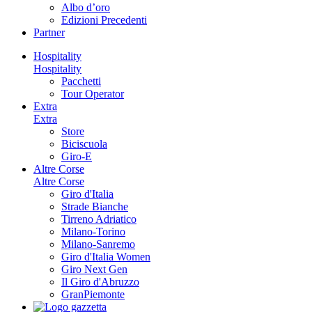
Albo d’oro
Edizioni Precedenti
Partner
Hospitality
Hospitality
Pacchetti
Tour Operator
Extra
Extra
Store
Biciscuola
Giro-E
Altre Corse
Altre Corse
Giro d'Italia
Strade Bianche
Tirreno Adriatico
Milano-Torino
Milano-Sanremo
Giro d'Italia Women
Giro Next Gen
Il Giro d'Abruzzo
GranPiemonte