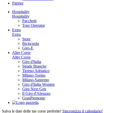
Partner
Hospitality
Hospitality
Pacchetti
Tour Operator
Extra
Extra
Store
Biciscuola
Giro-E
Altre Corse
Altre Corse
Giro d'Italia
Strade Bianche
Tirreno Adriatico
Milano-Torino
Milano-Sanremo
Giro d'Italia Women
Giro Next Gen
Il Giro d'Abruzzo
GranPiemonte
Salva le date delle tue corse preferite!
Sincronizza il calendario!