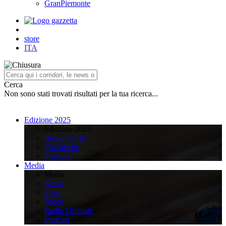
GranPiemonte
store
ITA
Cerca
Non sono stati trovati risultati per la tua ricerca...
Edizione 2025
Edizione 2025
Recap Corsa
Classifiche
Squadre
Media
Media
News
Foto
Video
Radio Ufficiale
Podcast