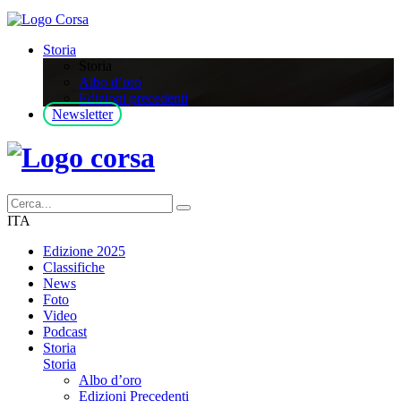
Storia
Storia
Albo d’oro
Edizioni precedenti
Newsletter
ITA
Edizione 2025
Classifiche
News
Foto
Video
Podcast
Storia
Storia
Albo d’oro
Edizioni Precedenti