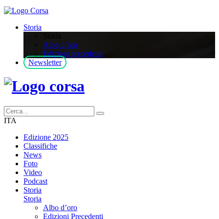
Storia
Storia
Albo d’oro
Edizioni precedenti
Newsletter
ITA
Edizione 2025
Classifiche
News
Foto
Video
Podcast
Storia
Storia
Albo d’oro
Edizioni Precedenti