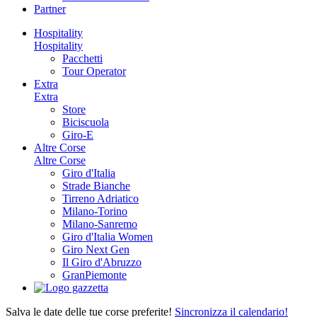
Partner
Hospitality
Hospitality
Pacchetti
Tour Operator
Extra
Extra
Store
Biciscuola
Giro-E
Altre Corse
Altre Corse
Giro d'Italia
Strade Bianche
Tirreno Adriatico
Milano-Torino
Milano-Sanremo
Giro d'Italia Women
Giro Next Gen
Il Giro d'Abruzzo
GranPiemonte
Salva le date delle tue corse preferite!
Sincronizza il calendario!