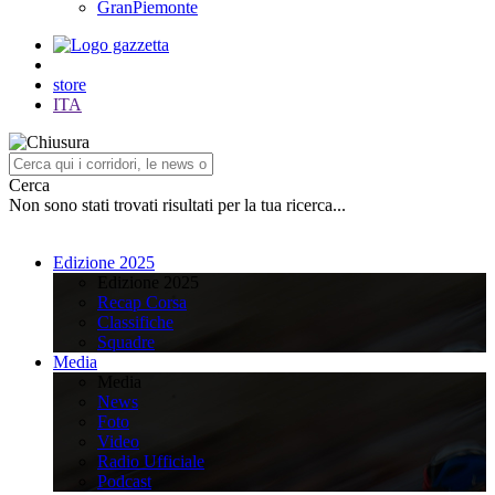
GranPiemonte
store
ITA
Cerca
Non sono stati trovati risultati per la tua ricerca...
Edizione 2025
Edizione 2025
Recap Corsa
Classifiche
Squadre
Media
Media
News
Foto
Video
Radio Ufficiale
Podcast