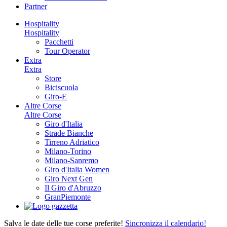
Partner
Hospitality
Hospitality
Pacchetti
Tour Operator
Extra
Extra
Store
Biciscuola
Giro-E
Altre Corse
Altre Corse
Giro d'Italia
Strade Bianche
Tirreno Adriatico
Milano-Torino
Milano-Sanremo
Giro d'Italia Women
Giro Next Gen
Il Giro d'Abruzzo
GranPiemonte
Salva le date delle tue corse preferite!
Sincronizza il calendario!