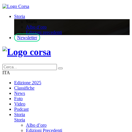
Storia
Storia
Albo d’oro
Edizioni precedenti
Newsletter
ITA
Edizione 2025
Classifiche
News
Foto
Video
Podcast
Storia
Storia
Albo d’oro
Edizioni Precedenti