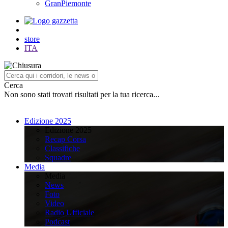
GranPiemonte
store
ITA
Cerca
Non sono stati trovati risultati per la tua ricerca...
Edizione 2025
Edizione 2025
Recap Corsa
Classifiche
Squadre
Media
Media
News
Foto
Video
Radio Ufficiale
Podcast