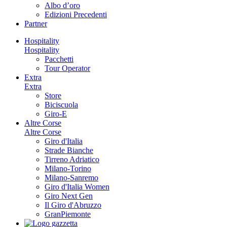
Albo d’oro
Edizioni Precedenti
Partner
Hospitality
Hospitality
Pacchetti
Tour Operator
Extra
Extra
Store
Biciscuola
Giro-E
Altre Corse
Altre Corse
Giro d'Italia
Strade Bianche
Tirreno Adriatico
Milano-Torino
Milano-Sanremo
Giro d'Italia Women
Giro Next Gen
Il Giro d'Abruzzo
GranPiemonte