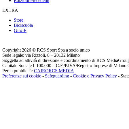
Edizioni Precedenti
EXTRA
Store
Biciscuola
Giro-E
Copyright 2026 © RCS Sport Spa a socio unico
Sede legale: via Rizzoli, 8 – 20132 Milano
Soggetta ad attività di direzione e coordinamento di RCS MediaGrou
Capitale Sociale € 100.000 – C.F./P.IVA/Registro Imprese di Milan
Per la pubblicità:
CAIRORCS MEDIA
Preferenze sui cookie
-
Safeguarding
-
Cookie e Privacy Policy
- Stat