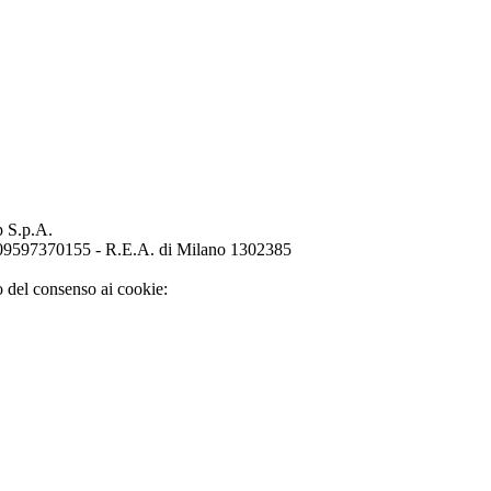
p S.p.A.
o 09597370155 - R.E.A. di Milano 1302385
o del consenso ai cookie: