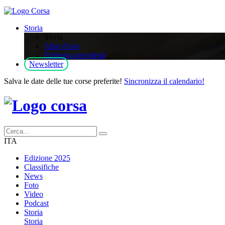
Storia
Storia
Albo d’oro
Edizioni precedenti
Newsletter
Salva le date delle tue corse preferite!
Sincronizza il calendario!
ITA
Edizione 2025
Classifiche
News
Foto
Video
Podcast
Storia
Storia