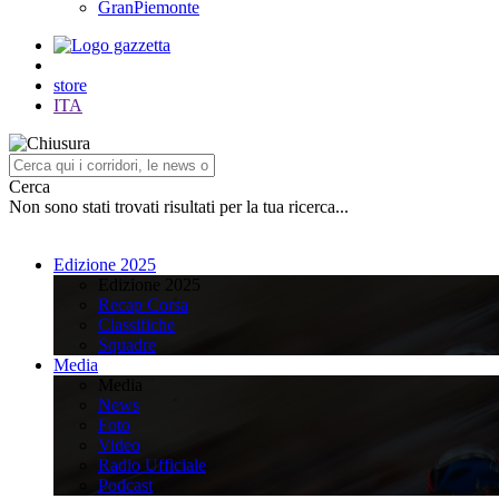
GranPiemonte
store
ITA
Cerca
Non sono stati trovati risultati per la tua ricerca...
Edizione 2025
Edizione 2025
Recap Corsa
Classifiche
Squadre
Media
Media
News
Foto
Video
Radio Ufficiale
Podcast