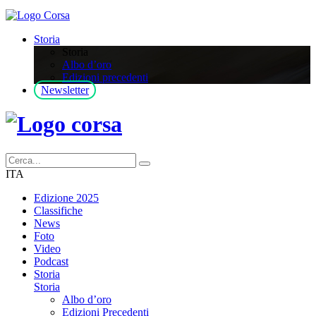
Storia
Storia
Albo d’oro
Edizioni precedenti
Newsletter
ITA
Edizione 2025
Classifiche
News
Foto
Video
Podcast
Storia
Storia
Albo d’oro
Edizioni Precedenti