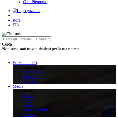
GranPiemonte
store
ITA
Cerca
Non sono stati trovati risultati per la tua ricerca...
Edizione 2025
Edizione 2025
Recap Corsa
Classifiche
Squadre
Media
Media
News
Foto
Video
Radio Ufficiale
Podcast