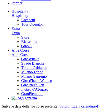
Partner
Hospitality
Hospitality
Pacchetti
Tour Operator
Extra
Extra
Store
Biciscuola
Giro-E
Altre Corse
Altre Corse
Giro d'Italia
Strade Bianche
Tirreno Adriatico
Milano-Torino
Milano-Sanremo
Giro d'Italia Women
Giro Next Gen
Il Giro d'Abruzzo
GranPiemonte
Salva le date delle tue corse preferite!
Sincronizza il calendario!