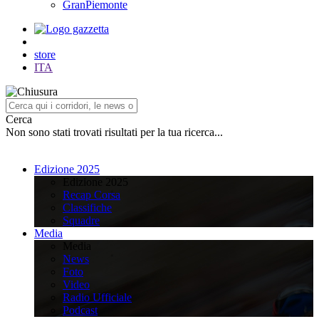
GranPiemonte
store
ITA
Cerca
Non sono stati trovati risultati per la tua ricerca...
Edizione 2025
Edizione 2025
Recap Corsa
Classifiche
Squadre
Media
Media
News
Foto
Video
Radio Ufficiale
Podcast