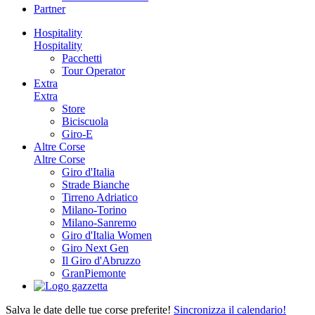
Partner
Hospitality
Hospitality
Pacchetti
Tour Operator
Extra
Extra
Store
Biciscuola
Giro-E
Altre Corse
Altre Corse
Giro d'Italia
Strade Bianche
Tirreno Adriatico
Milano-Torino
Milano-Sanremo
Giro d'Italia Women
Giro Next Gen
Il Giro d'Abruzzo
GranPiemonte
Salva le date delle tue corse preferite!
Sincronizza il calendario!