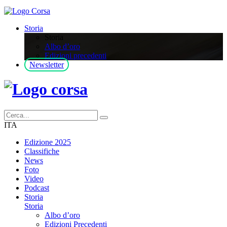
Storia
Storia
Albo d’oro
Edizioni precedenti
Newsletter
ITA
Edizione 2025
Classifiche
News
Foto
Video
Podcast
Storia
Storia
Albo d’oro
Edizioni Precedenti