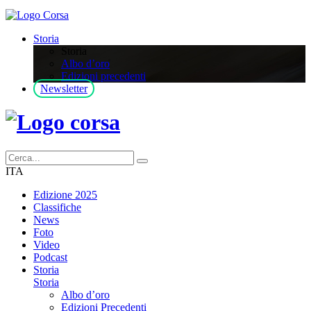
Storia
Storia
Albo d’oro
Edizioni precedenti
Newsletter
ITA
Edizione 2025
Classifiche
News
Foto
Video
Podcast
Storia
Storia
Albo d’oro
Edizioni Precedenti