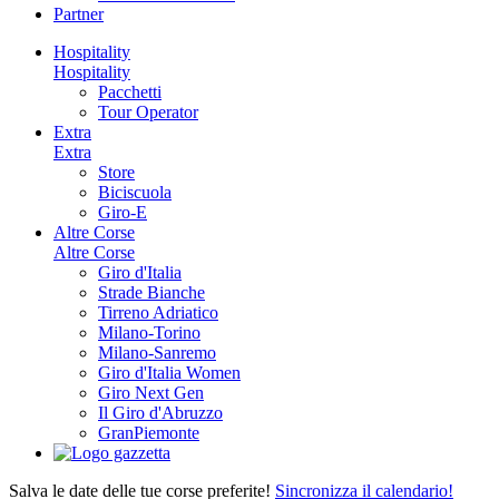
Partner
Hospitality
Hospitality
Pacchetti
Tour Operator
Extra
Extra
Store
Biciscuola
Giro-E
Altre Corse
Altre Corse
Giro d'Italia
Strade Bianche
Tirreno Adriatico
Milano-Torino
Milano-Sanremo
Giro d'Italia Women
Giro Next Gen
Il Giro d'Abruzzo
GranPiemonte
Salva le date delle tue corse preferite!
Sincronizza il calendario!