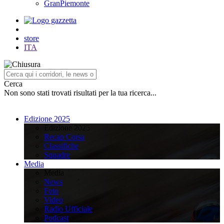
GranPiemonte
store
ITA
Cerca
Non sono stati trovati risultati per la tua ricerca...
Edizione 2025
Edizione 2025
Recap Corsa
Classifiche
Squadre
Media
Media
News
Foto
Video
Radio Ufficiale
Podcast