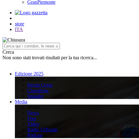
GranPiemonte
store
ITA
Cerca
Non sono stati trovati risultati per la tua ricerca...
Edizione 2025
Edizione 2025
Recap Corsa
Classifiche
Squadre
Media
Media
News
Foto
Video
Radio Ufficiale
Podcast