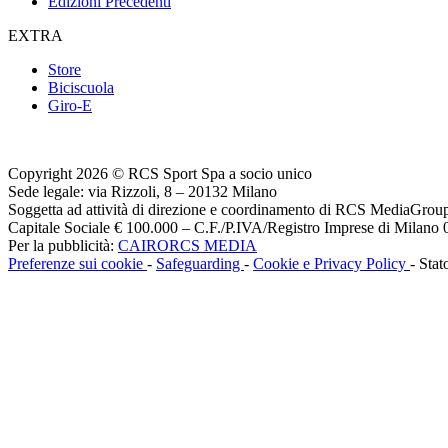
Edizioni Precedenti
EXTRA
Store
Biciscuola
Giro-E
Copyright 2026 © RCS Sport Spa a socio unico
Sede legale: via Rizzoli, 8 – 20132 Milano
Soggetta ad attività di direzione e coordinamento di RCS MediaGrou
Capitale Sociale € 100.000 – C.F./P.IVA/Registro Imprese di Milan
Per la pubblicità:
CAIRORCS MEDIA
Preferenze sui cookie
-
Safeguarding
-
Cookie e Privacy Policy
- Stat