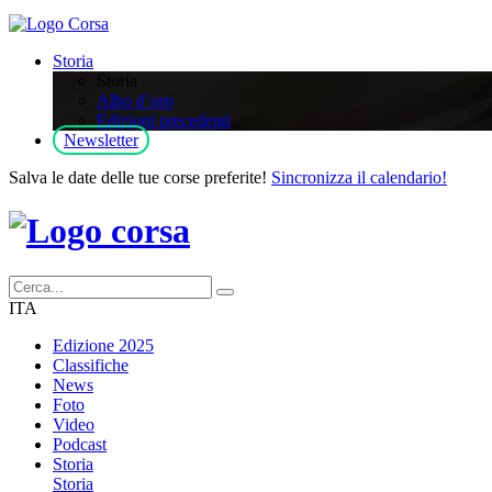
Storia
Storia
Albo d’oro
Edizioni precedenti
Newsletter
Salva le date delle tue corse preferite!
Sincronizza il calendario!
ITA
Edizione 2025
Classifiche
News
Foto
Video
Podcast
Storia
Storia