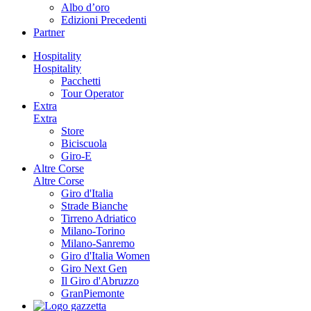
Albo d’oro
Edizioni Precedenti
Partner
Hospitality
Hospitality
Pacchetti
Tour Operator
Extra
Extra
Store
Biciscuola
Giro-E
Altre Corse
Altre Corse
Giro d'Italia
Strade Bianche
Tirreno Adriatico
Milano-Torino
Milano-Sanremo
Giro d'Italia Women
Giro Next Gen
Il Giro d'Abruzzo
GranPiemonte