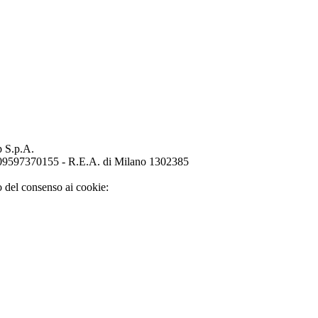
p S.p.A.
o 09597370155 - R.E.A. di Milano 1302385
o del consenso ai cookie: