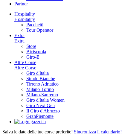
Partner
Hospitality
Hospitality
Pacchetti
Tour Operator
Extra
Extra
Store
Biciscuola
Giro-E
Altre Corse
Altre Corse
Giro d'Italia
Strade Bianche
Tirreno Adriatico
Milano-Torino
Milano-Sanremo
Giro d'Italia Women
Giro Next Gen
Il Giro d'Abruzzo
GranPiemonte
Salva le date delle tue corse preferite!
Sincronizza il calendario!