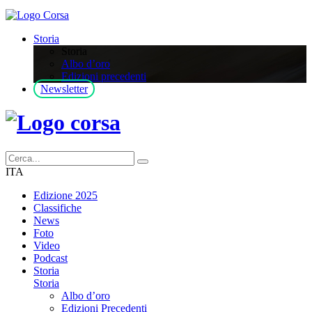
Storia
Storia
Albo d’oro
Edizioni precedenti
Newsletter
ITA
Edizione 2025
Classifiche
News
Foto
Video
Podcast
Storia
Storia
Albo d’oro
Edizioni Precedenti