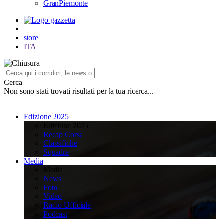
GranPiemonte
store
ITA
Cerca
Non sono stati trovati risultati per la tua ricerca...
Edizione 2025
Edizione 2025
Recap Corsa
Classifiche
Squadre
Media
Media
News
Foto
Video
Radio Ufficiale
Podcast