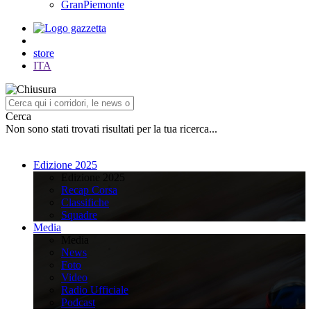
GranPiemonte
store
ITA
Cerca
Non sono stati trovati risultati per la tua ricerca...
Edizione 2025
Edizione 2025
Recap Corsa
Classifiche
Squadre
Media
Media
News
Foto
Video
Radio Ufficiale
Podcast