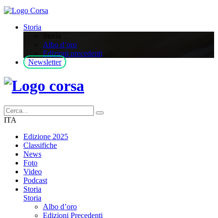
Storia
Storia
Albo d’oro
Edizioni precedenti
Newsletter
ITA
Edizione 2025
Classifiche
News
Foto
Video
Podcast
Storia
Storia
Albo d’oro
Edizioni Precedenti