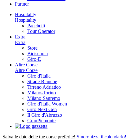
Partner
Hospitality
Hospitality
Pacchetti
Tour Operator
Extra
Extra
Store
Biciscuola
Giro-E
Altre Corse
Altre Corse
Giro d'Italia
Strade Bianche
Tirreno Adriatico
Milano-Torino
Milano-Sanremo
Giro d'Italia Women
Giro Next Gen
Il Giro d'Abruzzo
GranPiemonte
Salva le date delle tue corse preferite!
Sincronizza il calendario!