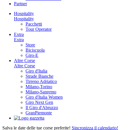
Partner
Hospitality
Hospitality
Pacchetti
Tour Operator
Extra
Extra
Store
Biciscuola
Giro-E
Altre Corse
Altre Corse
Giro d'Italia
Strade Bianche
Tirreno Adriatico
Milano-Torino
Milano-Sanremo
Giro d'Italia Women
Giro Next Gen
Il Giro d'Abruzzo
GranPiemonte
Salva le date delle tue corse preferite!
Sincronizza il calendario!