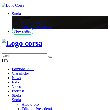
Storia
Storia
Albo d’oro
Edizioni precedenti
Newsletter
ITA
Edizione 2025
Classifiche
News
Foto
Video
Podcast
Storia
Storia
Albo d’oro
Edizioni Precedenti