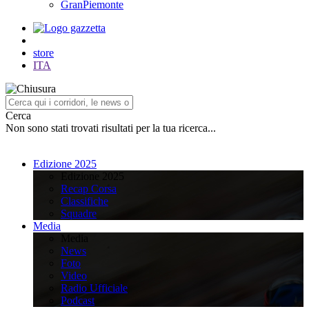
GranPiemonte
store
ITA
Cerca
Non sono stati trovati risultati per la tua ricerca...
Edizione 2025
Edizione 2025
Recap Corsa
Classifiche
Squadre
Media
Media
News
Foto
Video
Radio Ufficiale
Podcast