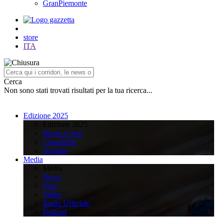
GranPiemonte
store
ITA
Cerca
Non sono stati trovati risultati per la tua ricerca...
Edizione 2025
Edizione 2025
Recap Corsa
Classifiche
Squadre
Media
Media
News
Foto
Video
Radio Ufficiale
Podcast