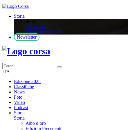
Storia
Storia
Albo d’oro
Edizioni precedenti
Newsletter
ITA
Edizione 2025
Classifiche
News
Foto
Video
Podcast
Storia
Storia
Albo d’oro
Edizioni Precedenti