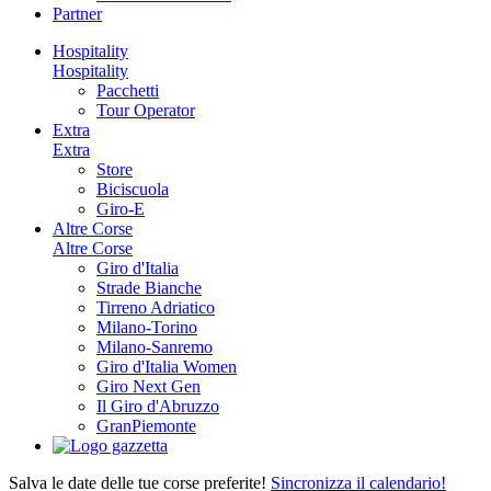
Partner
Hospitality
Hospitality
Pacchetti
Tour Operator
Extra
Extra
Store
Biciscuola
Giro-E
Altre Corse
Altre Corse
Giro d'Italia
Strade Bianche
Tirreno Adriatico
Milano-Torino
Milano-Sanremo
Giro d'Italia Women
Giro Next Gen
Il Giro d'Abruzzo
GranPiemonte
Salva le date delle tue corse preferite!
Sincronizza il calendario!