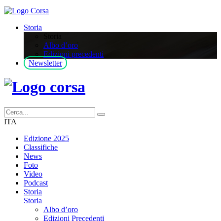
Storia
Storia
Albo d’oro
Edizioni precedenti
Newsletter
ITA
Edizione 2025
Classifiche
News
Foto
Video
Podcast
Storia
Storia
Albo d’oro
Edizioni Precedenti