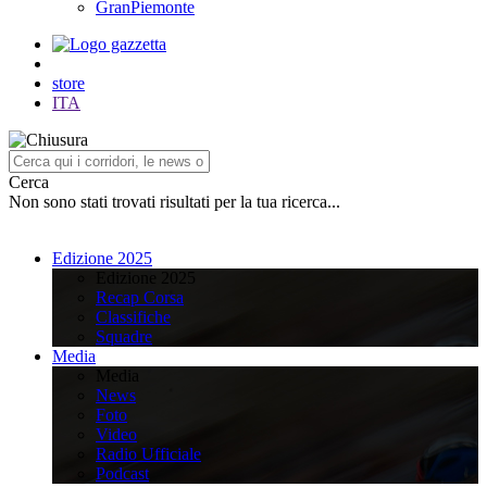
GranPiemonte
store
ITA
Cerca
Non sono stati trovati risultati per la tua ricerca...
Edizione 2025
Edizione 2025
Recap Corsa
Classifiche
Squadre
Media
Media
News
Foto
Video
Radio Ufficiale
Podcast