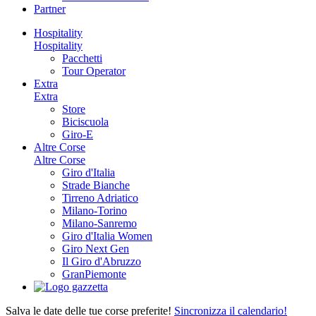
Partner
Hospitality
Hospitality
Pacchetti
Tour Operator
Extra
Extra
Store
Biciscuola
Giro-E
Altre Corse
Altre Corse
Giro d'Italia
Strade Bianche
Tirreno Adriatico
Milano-Torino
Milano-Sanremo
Giro d'Italia Women
Giro Next Gen
Il Giro d'Abruzzo
GranPiemonte
Salva le date delle tue corse preferite!
Sincronizza il calendario!