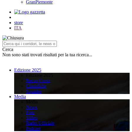
GranPiemonte
store
ITA
Cerca
Non sono stati trovati risultati per la tua ricerca...
Edizione 2025
Edizione 2025
Recap Corsa
Classifiche
Squadre
Media
Media
News
Foto
Video
Radio Ufficiale
Podcast