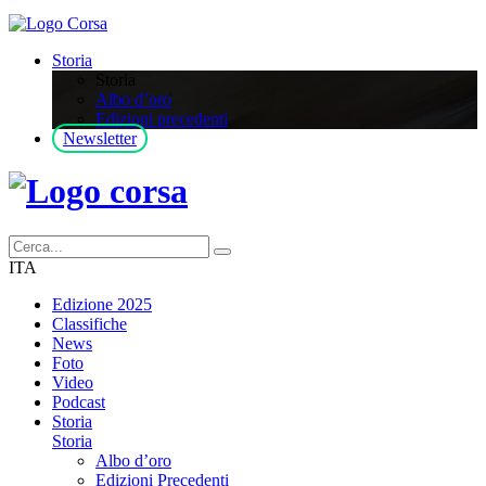
Storia
Storia
Albo d’oro
Edizioni precedenti
Newsletter
ITA
Edizione 2025
Classifiche
News
Foto
Video
Podcast
Storia
Storia
Albo d’oro
Edizioni Precedenti