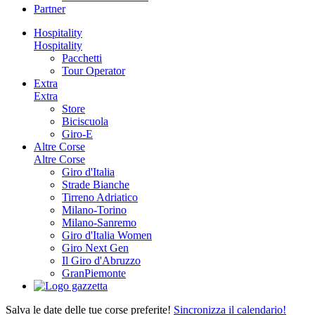
Partner
Hospitality
Hospitality
Pacchetti
Tour Operator
Extra
Extra
Store
Biciscuola
Giro-E
Altre Corse
Altre Corse
Giro d'Italia
Strade Bianche
Tirreno Adriatico
Milano-Torino
Milano-Sanremo
Giro d'Italia Women
Giro Next Gen
Il Giro d'Abruzzo
GranPiemonte
Salva le date delle tue corse preferite!
Sincronizza il calendario!