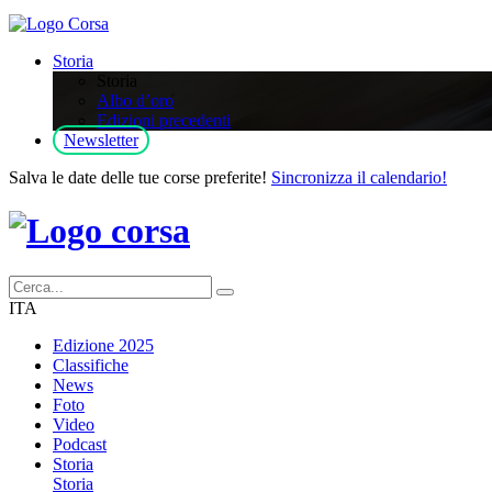
Storia
Storia
Albo d’oro
Edizioni precedenti
Newsletter
Salva le date delle tue corse preferite!
Sincronizza il calendario!
ITA
Edizione 2025
Classifiche
News
Foto
Video
Podcast
Storia
Storia