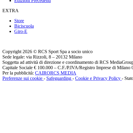
Edizioni Precedenti
EXTRA
Store
Biciscuola
Giro-E
Copyright 2026 © RCS Sport Spa a socio unico
Sede legale: via Rizzoli, 8 – 20132 Milano
Soggetta ad attività di direzione e coordinamento di RCS MediaGrou
Capitale Sociale € 100.000 – C.F./P.IVA/Registro Imprese di Milan
Per la pubblicità:
CAIRORCS MEDIA
Preferenze sui cookie
-
Safeguarding
-
Cookie e Privacy Policy
- Stat