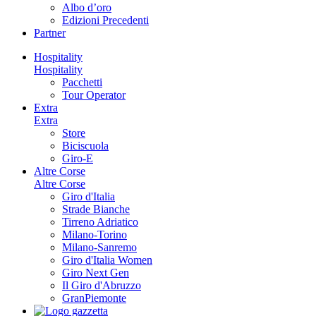
Albo d’oro
Edizioni Precedenti
Partner
Hospitality
Hospitality
Pacchetti
Tour Operator
Extra
Extra
Store
Biciscuola
Giro-E
Altre Corse
Altre Corse
Giro d'Italia
Strade Bianche
Tirreno Adriatico
Milano-Torino
Milano-Sanremo
Giro d'Italia Women
Giro Next Gen
Il Giro d'Abruzzo
GranPiemonte