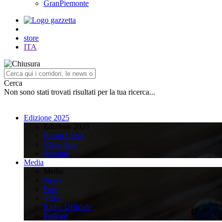
GranPiemonte
store
ITA
Cerca
Non sono stati trovati risultati per la tua ricerca...
Edizione 2025
Edizione 2025
Recap Corsa
Classifiche
Squadre
Media
Media
News
Foto
Video
Radio Ufficiale
Podcast