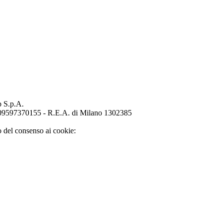
p S.p.A.
o 09597370155 - R.E.A. di Milano 1302385
o del consenso ai cookie: