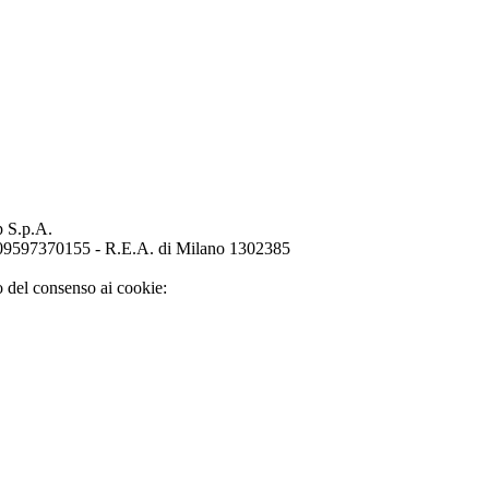
p S.p.A.
o 09597370155 - R.E.A. di Milano 1302385
o del consenso ai cookie: