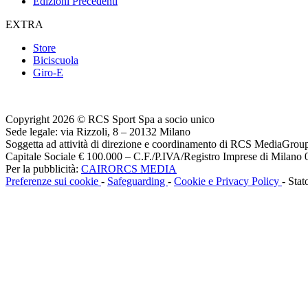
Edizioni Precedenti
EXTRA
Store
Biciscuola
Giro-E
Copyright 2026 © RCS Sport Spa a socio unico
Sede legale: via Rizzoli, 8 – 20132 Milano
Soggetta ad attività di direzione e coordinamento di RCS MediaGrou
Capitale Sociale € 100.000 – C.F./P.IVA/Registro Imprese di Milan
Per la pubblicità:
CAIRORCS MEDIA
Preferenze sui cookie
-
Safeguarding
-
Cookie e Privacy Policy
- Stat