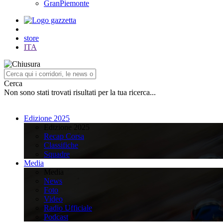
GranPiemonte
store
ITA
Cerca
Non sono stati trovati risultati per la tua ricerca...
Edizione 2025
Edizione 2025
Recap Corsa
Classifiche
Squadre
Media
Media
News
Foto
Video
Radio Ufficiale
Podcast