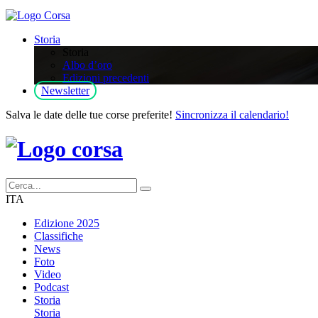
Storia
Storia
Albo d’oro
Edizioni precedenti
Newsletter
Salva le date delle tue corse preferite!
Sincronizza il calendario!
ITA
Edizione 2025
Classifiche
News
Foto
Video
Podcast
Storia
Storia