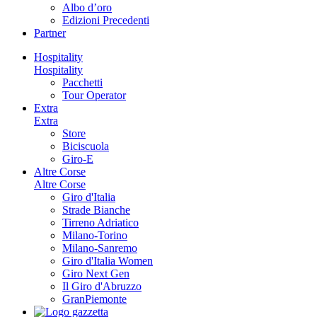
Albo d’oro
Edizioni Precedenti
Partner
Hospitality
Hospitality
Pacchetti
Tour Operator
Extra
Extra
Store
Biciscuola
Giro-E
Altre Corse
Altre Corse
Giro d'Italia
Strade Bianche
Tirreno Adriatico
Milano-Torino
Milano-Sanremo
Giro d'Italia Women
Giro Next Gen
Il Giro d'Abruzzo
GranPiemonte