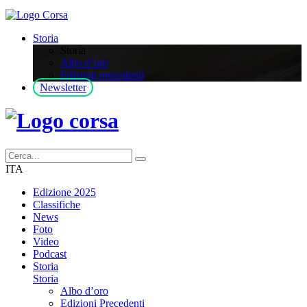
Storia
Storia
Albo d’oro
Edizioni precedenti
Newsletter
ITA
Edizione 2025
Classifiche
News
Foto
Video
Podcast
Storia
Storia
Albo d’oro
Edizioni Precedenti