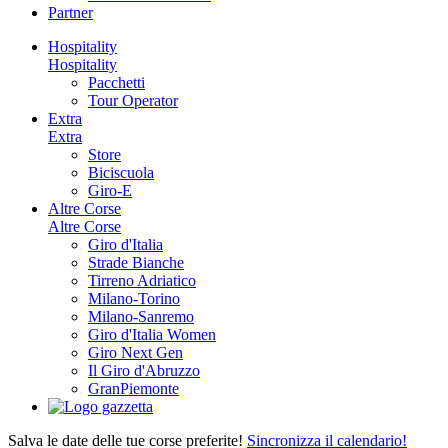
Partner
Hospitality
Hospitality
Pacchetti
Tour Operator
Extra
Extra
Store
Biciscuola
Giro-E
Altre Corse
Altre Corse
Giro d'Italia
Strade Bianche
Tirreno Adriatico
Milano-Torino
Milano-Sanremo
Giro d'Italia Women
Giro Next Gen
Il Giro d'Abruzzo
GranPiemonte
Salva le date delle tue corse preferite!
Sincronizza il calendario!