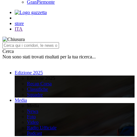
GranPiemonte
store
ITA
Cerca
Non sono stati trovati risultati per la tua ricerca...
Edizione 2025
Edizione 2025
Recap Corsa
Classifiche
Squadre
Media
Media
News
Foto
Video
Radio Ufficiale
Podcast