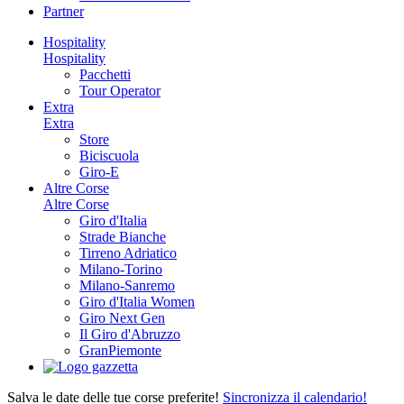
Partner
Hospitality
Hospitality
Pacchetti
Tour Operator
Extra
Extra
Store
Biciscuola
Giro-E
Altre Corse
Altre Corse
Giro d'Italia
Strade Bianche
Tirreno Adriatico
Milano-Torino
Milano-Sanremo
Giro d'Italia Women
Giro Next Gen
Il Giro d'Abruzzo
GranPiemonte
Salva le date delle tue corse preferite!
Sincronizza il calendario!