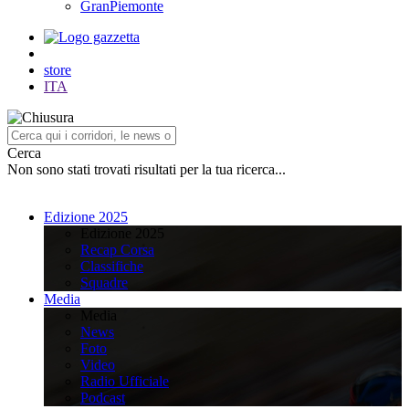
GranPiemonte
store
ITA
Cerca
Non sono stati trovati risultati per la tua ricerca...
Edizione 2025
Edizione 2025
Recap Corsa
Classifiche
Squadre
Media
Media
News
Foto
Video
Radio Ufficiale
Podcast