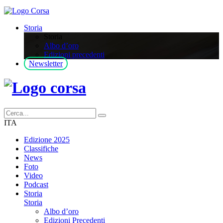
Storia
Storia
Albo d’oro
Edizioni precedenti
Newsletter
ITA
Edizione 2025
Classifiche
News
Foto
Video
Podcast
Storia
Storia
Albo d’oro
Edizioni Precedenti