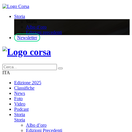
Storia
Storia
Albo d’oro
Edizioni precedenti
Newsletter
ITA
Edizione 2025
Classifiche
News
Foto
Video
Podcast
Storia
Storia
Albo d’oro
Edizioni Precedenti