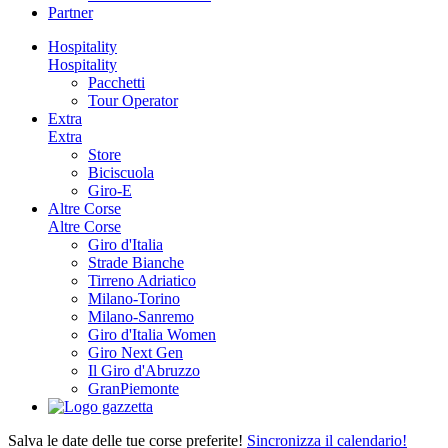
Partner
Hospitality
Hospitality
Pacchetti
Tour Operator
Extra
Extra
Store
Biciscuola
Giro-E
Altre Corse
Altre Corse
Giro d'Italia
Strade Bianche
Tirreno Adriatico
Milano-Torino
Milano-Sanremo
Giro d'Italia Women
Giro Next Gen
Il Giro d'Abruzzo
GranPiemonte
Salva le date delle tue corse preferite!
Sincronizza il calendario!