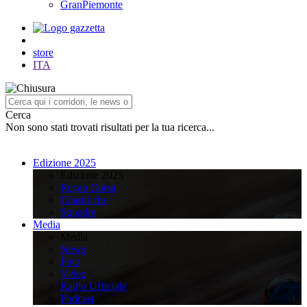
GranPiemonte
store
ITA
Cerca
Non sono stati trovati risultati per la tua ricerca...
Edizione 2025
Edizione 2025
Recap Corsa
Classifiche
Squadre
Media
Media
News
Foto
Video
Radio Ufficiale
Podcast