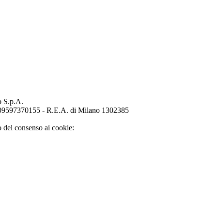
p S.p.A.
o 09597370155 - R.E.A. di Milano 1302385
o del consenso ai cookie: