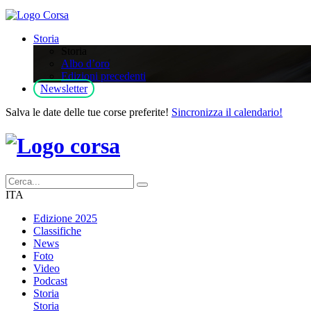
Storia
Storia
Albo d’oro
Edizioni precedenti
Newsletter
Salva le date delle tue corse preferite!
Sincronizza il calendario!
ITA
Edizione 2025
Classifiche
News
Foto
Video
Podcast
Storia
Storia