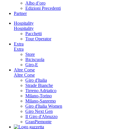
Albo d’oro
Edizioni Precedenti
Partner
Hospitality
Hospitality
Pacchetti
Tour Operator
Extra
Extra
Store
Biciscuola
Giro-E
Altre Corse
Altre Corse
Giro d'Italia
Strade Bianche
Tirreno Adriatico
Milano-Torino
Milano-Sanremo
Giro d'Italia Women
Giro Next Gen
Il Giro d'Abruzzo
GranPiemonte