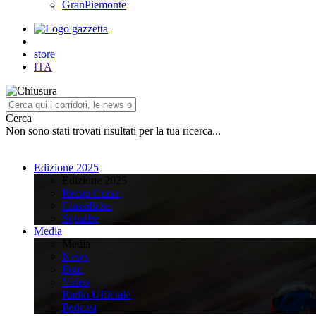
GranPiemonte
store
ITA
Cerca
Non sono stati trovati risultati per la tua ricerca...
Edizione 2025
Edizione 2025
Recap Corsa
Classifiche
Squadre
Media
Media
News
Foto
Video
Radio Ufficiale
Podcast