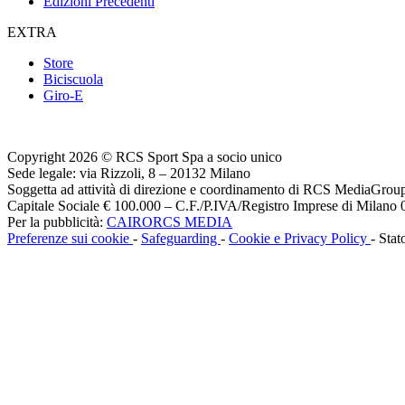
Edizioni Precedenti
EXTRA
Store
Biciscuola
Giro-E
Copyright 2026 © RCS Sport Spa a socio unico
Sede legale: via Rizzoli, 8 – 20132 Milano
Soggetta ad attività di direzione e coordinamento di RCS MediaGrou
Capitale Sociale € 100.000 – C.F./P.IVA/Registro Imprese di Milan
Per la pubblicità:
CAIRORCS MEDIA
Preferenze sui cookie
-
Safeguarding
-
Cookie e Privacy Policy
- Stat