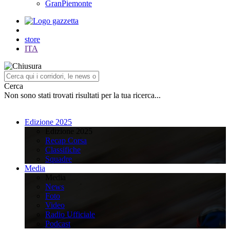
GranPiemonte
store
ITA
Cerca
Non sono stati trovati risultati per la tua ricerca...
Edizione 2025
Edizione 2025
Recap Corsa
Classifiche
Squadre
Media
Media
News
Foto
Video
Radio Ufficiale
Podcast