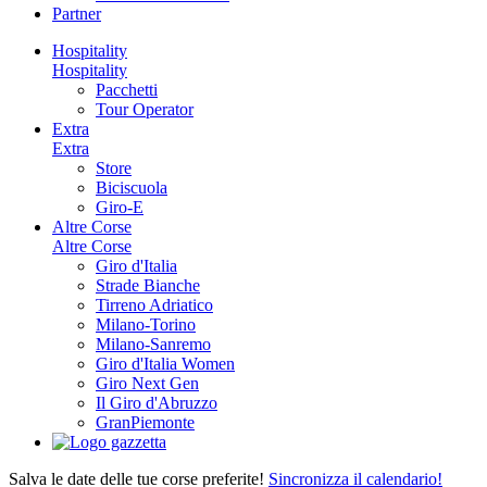
Partner
Hospitality
Hospitality
Pacchetti
Tour Operator
Extra
Extra
Store
Biciscuola
Giro-E
Altre Corse
Altre Corse
Giro d'Italia
Strade Bianche
Tirreno Adriatico
Milano-Torino
Milano-Sanremo
Giro d'Italia Women
Giro Next Gen
Il Giro d'Abruzzo
GranPiemonte
Salva le date delle tue corse preferite!
Sincronizza il calendario!