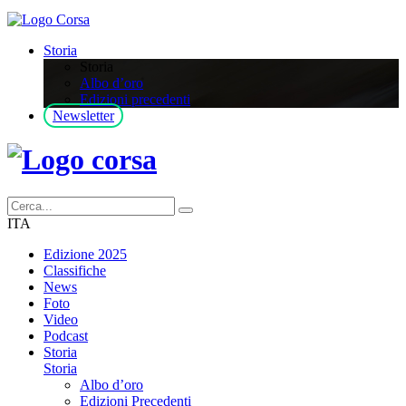
Storia
Storia
Albo d’oro
Edizioni precedenti
Newsletter
ITA
Edizione 2025
Classifiche
News
Foto
Video
Podcast
Storia
Storia
Albo d’oro
Edizioni Precedenti