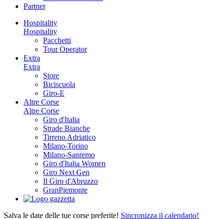
Partner
Hospitality
Hospitality
Pacchetti
Tour Operator
Extra
Extra
Store
Biciscuola
Giro-E
Altre Corse
Altre Corse
Giro d'Italia
Strade Bianche
Tirreno Adriatico
Milano-Torino
Milano-Sanremo
Giro d'Italia Women
Giro Next Gen
Il Giro d'Abruzzo
GranPiemonte
Salva le date delle tue corse preferite!
Sincronizza il calendario!