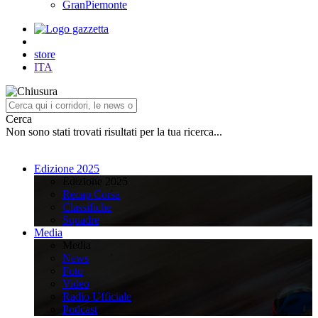
GranPiemonte
store
ITA
Cerca
Non sono stati trovati risultati per la tua ricerca...
Edizione 2025
Edizione 2025
Recap Corsa
Classifiche
Squadre
Media
Media
News
Foto
Video
Radio Ufficiale
Podcast