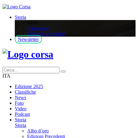
Storia
Storia
Albo d’oro
Edizioni precedenti
Newsletter
ITA
Edizione 2025
Classifiche
News
Foto
Video
Podcast
Storia
Storia
Albo d’oro
Edizioni Precedenti