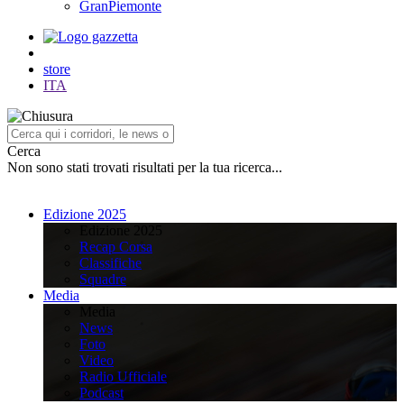
GranPiemonte
store
ITA
Cerca
Non sono stati trovati risultati per la tua ricerca...
Edizione 2025
Edizione 2025
Recap Corsa
Classifiche
Squadre
Media
Media
News
Foto
Video
Radio Ufficiale
Podcast