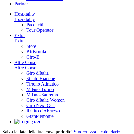
Partner
Hospitality
Hospitality
Pacchetti
Tour Operator
Extra
Extra
Store
Biciscuola
Giro-E
Altre Corse
Altre Corse
Giro d'Italia
Strade Bianche
Tirreno Adriatico
Milano-Torino
Milano-Sanremo
Giro d'Italia Women
Giro Next Gen
Il Giro d'Abruzzo
GranPiemonte
Salva le date delle tue corse preferite!
Sincronizza il calendario!