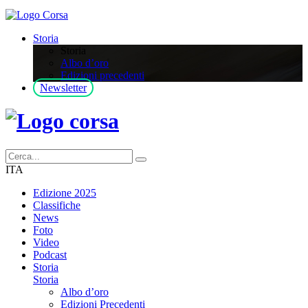
Storia
Storia
Albo d’oro
Edizioni precedenti
Newsletter
ITA
Edizione 2025
Classifiche
News
Foto
Video
Podcast
Storia
Storia
Albo d’oro
Edizioni Precedenti